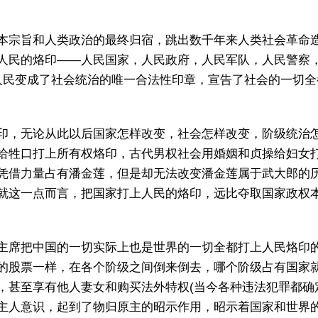
宗旨和人类政治的最终归宿，跳出数千年来人类社会革命造
人民的烙印——人民国家，人民政府，人民军队，人民警察
人民变成了社会统治的唯一合法性印章，宣告了社会的一切
，无论从此以后国家怎样改变，社会怎样改变，阶级统治怎
给牲口打上所有权烙印，古代男权社会用婚姻和贞操给妇女
凭借力量占有潘金莲，但是却无法改变潘金莲属于武大郎的
就这一点而言，把国家打上人民的烙印，远比夺取国家政权
席把中国的一切实际上也是世界的一切全都打上人民烙印的
的股票一样，在各个阶级之间倒来倒去，哪个阶级占有国家
，甚至享有他人妻女和购买法外特权(当今各种违法犯罪都确
主人意识，起到了物归原主的昭示作用，昭示着国家和世界