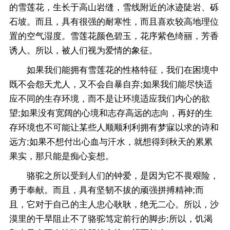
的雪莲花，生长于高山岩缝，雪线附近的冰迹陡岩、砾
石坡。而且，具有很强的耐寒性，而且喜欢较高地理位
置的空气湿度。雪莲花颜色碧玉，花序紫色绮丽，芳香
诱人。所以，被人们视为爱情的象征。
如果我们能拥有雪莲花的性格特征，我们在困境中
既不会怨天尤人，又不会自暴自弃;如果我们能尽快适
应不同的生存环境，而不是让环境适应我们内心的欲
望;如果没有宽阔的心境和志存高远的志向，再好的生
存环境也不可能让某些人顺顺利利拥有梦寐以求的诗和
远方;如果不想付出心血与汗水，就想得到秋天的累累
果实，那只能是痴心妄想。
骆驼之所以受到人们的钟爱，是因为它不畏艰险，
勇于奉献。而且，具有坚韧不拔的顽强拼搏精神;而
且，它对于自己的主人忠心耿耿，绝无二心。所以，沙
漠里的干旱阻止不了骆驼笃定前行的脚步;所以，饥渴