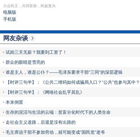
大众民主，共同富裕，民族复兴
电脑版
手机版
网友杂谈
试岗三天无薪？我要到工资了！
群众的眼睛是雪亮的
谁是主人，谁是公仆？——毛泽东要求干部“三同”的深层逻辑
【时评三句半】：《公共二维码如何成骗局入口？“公共”也参与其中
【时评三句半】：《网络社会乱乎其乱》
本末倒置
生存的泥沼与生活的云端：贫富分化时代下的人类生命
走社会主义道路，后退是没有出路的
毛主席说干部不参加劳动，就可能变成“国民党”老爷