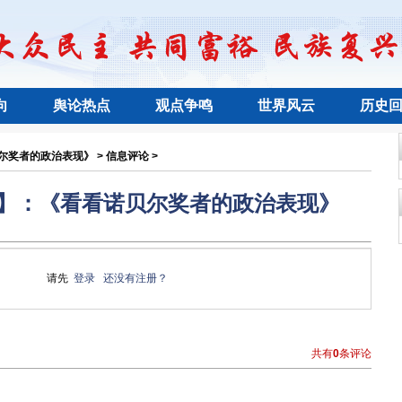
向
舆论热点
观点争鸣
世界风云
历史
奖者的政治表现》 > 信息评论 >
】：《看看诺贝尔奖者的政治表现》
请先
登录
还没有注册？
共有
0
条评论