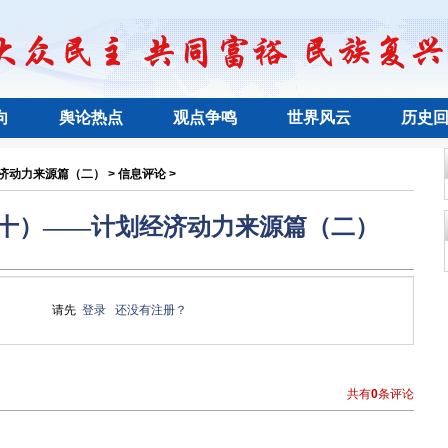
向
舆论热点
观点争鸣
世界风云
历史
动力来源篇（二） > 信息评论 >
十）——计划经济动力来源篇（二）
请先
登录
还没有注册？
共有
0
条评论