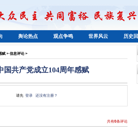
向
舆论热点
观点争鸣
世界风云
历史
赋 > 信息评论 >
中国共产党成立104周年感赋
请先
登录
还没有注册？
共有
0
条评论