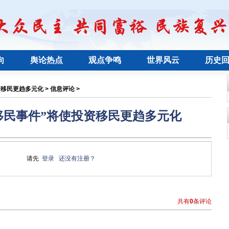
向
舆论热点
观点争鸣
世界风云
历史
资移民更趋多元化 > 信息评论 >
十大移民事件”将使投资移民更趋多元化
请先
登录
还没有注册？
共有
0
条评论