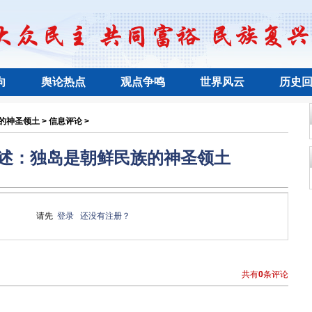
向
舆论热点
观点争鸣
世界风云
历史
神圣领土 > 信息评论 >
述：独岛是朝鲜民族的神圣领土
请先
登录
还没有注册？
共有
0
条评论