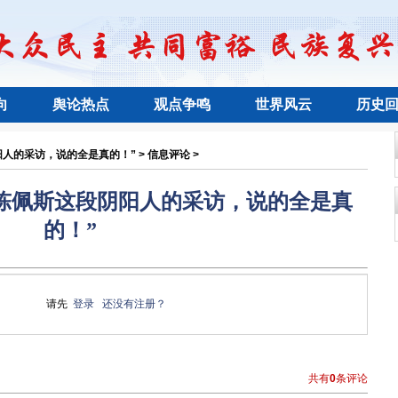
向
舆论热点
观点争鸣
世界风云
历史
人的采访，说的全是真的！” > 信息评论 >
陈佩斯这段阴阳人的采访，说的全是真
的！”
请先
登录
还没有注册？
共有
0
条评论