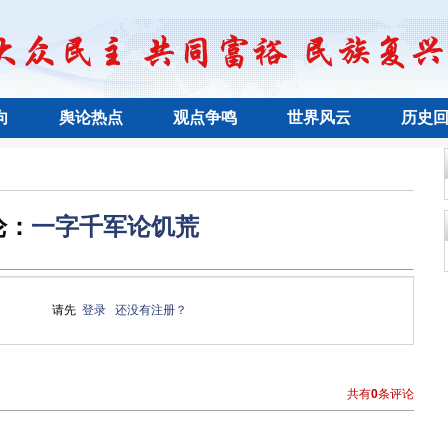
向
舆论热点
观点争鸣
世界风云
历史
论：
一字千军论饥荒
请先
登录
还没有注册？
共有
0
条评论