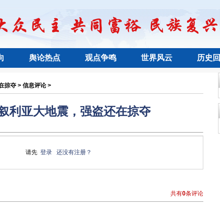
向
舆论热点
观点争鸣
世界风云
历史
掠夺 > 信息评论 >
叙利亚大地震，强盗还在掠夺
请先
登录
还没有注册？
共有
0
条评论