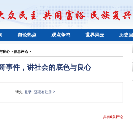
向
舆论热点
观点争鸣
世界风云
历史
良心 > 信息评论 >
哥事件，讲社会的底色与良心
请先
登录
还没有注册？
共有
0
条评论