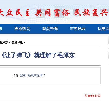
向
舆论热点
观点争鸣
世界风云
历史
泽东 > 信息评论 >
《让子弹飞》就理解了毛泽东
请先
登录
还没有注册？
共有
0
条评论