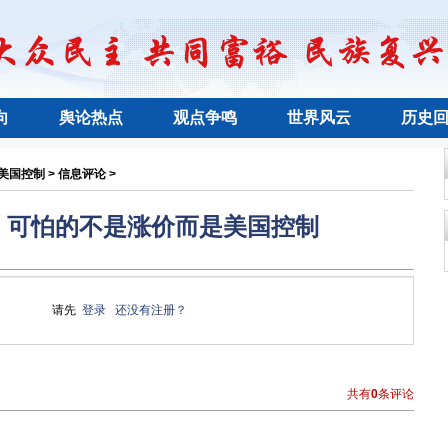
向
舆论热点
观点争鸣
世界风云
历史
国控制 > 信息评论 >
：可怕的不是涨价而是美国控制
请先
登录
还没有注册？
共有
0
条评论