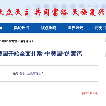
向
舆论热点
观点争鸣
世界风云
历史
美国”的篱笆 > 信息评论 >
美国开始全面扎紧“中美国”的篱笆
请先
登录
还没有注册？
共有
0
条评论