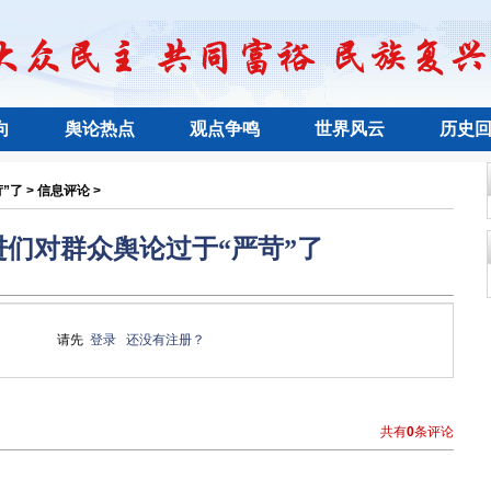
向
舆论热点
观点争鸣
世界风云
历史
了 > 信息评论 >
进们对群众舆论过于“严苛”了
请先
登录
还没有注册？
共有
0
条评论