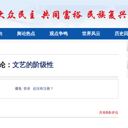
向
舆论热点
观点争鸣
世界风云
历史
论：
文艺的阶级性
请先
登录
还没有注册？
共有
0
条评论