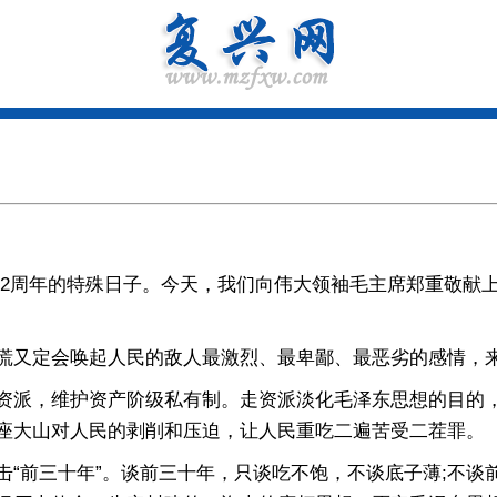
132周年的特殊日子。今天，我们向伟大领袖毛主席郑重敬
又定会唤起人民的敌人最激烈、最卑鄙、最恶劣的感情，来
派，维护资产阶级私有制。走资派淡化毛泽东思想的目的，
座大山对人民的剥削和压迫，让人民重吃二遍苦受二茬罪。
前三十年”。谈前三十年，只谈吃不饱，不谈底子薄;不谈