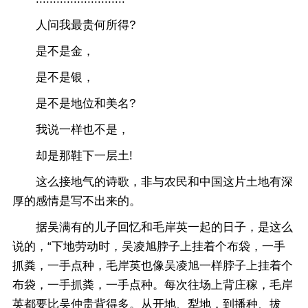
人问我最贵何所得?
是不是金，
是不是银，
是不是地位和美名?
我说一样也不是，
却是那鞋下一层土!
这么接地气的诗歌，非与农民和中国这片土地有深
厚的感情是写不出来的。
据吴满有的儿子回忆和毛岸英一起的日子，是这么
说的，“下地劳动时，吴凌旭脖子上挂着个布袋，一手
抓粪，一手点种，毛岸英也像吴凌旭一样脖子上挂着个
布袋，一手抓粪，一手点种。每次往场上背庄稼，毛岸
英都要比吴仲贵背得多。从开地、犁地，到播种、拔