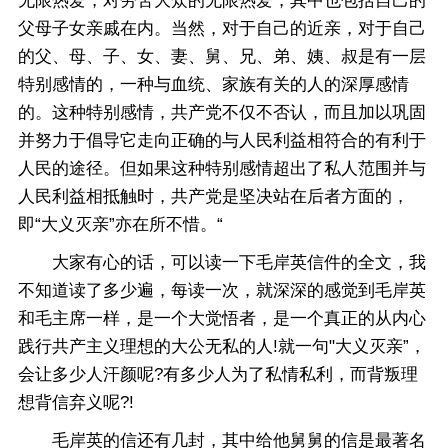
无限热爱，对劳苦大众的无限热爱，其中也包括自己的
父母子女亲戚在内。当然，对于自己的近亲，对于自己
的父、母、子、女、妻、舅、兄、弟、姨、叔是有一层
特别感情的，一种与血统、家族有关的人的深厚感情
的。这种特别感情，共产党不仅不否认，而且加以巩固
并努力于倡导它走向正确的与人民利益相符合的有利于
人民的途径。但如果这种特别感情超出了私人范围并与
人民利益相抵触时，共产党是坚决站在后者方面的，
即“大义灭亲”亦在所不惜。“
大家有心的话，可以读一下毛岸英信件的全文，我
不知道读了多少遍，每读一次，就深深的感觉到毛岸英
和毛主席一样，是一个大觉悟者，是一个真正的从内心
践行共产主义理想的大公无私的人!就一句"大义灭亲”，
会让多少人汗颜呢?有多少人为了私情私利，而背叛理
想背信弃义呢?!
毛岸英的信还有几封，其中给他舅舅的信是最著名