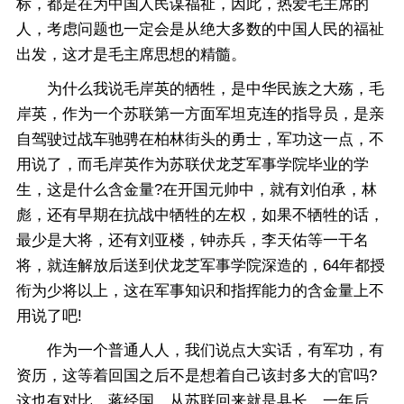
标，都是在为中国人民谋福祉，因此，热爱毛主席的
人，考虑问题也一定会是从绝大多数的中国人民的福祉
出发，这才是毛主席思想的精髓。
为什么我说毛岸英的牺牲，是中华民族之大殇，毛
岸英，作为一个苏联第一方面军坦克连的指导员，是亲
自驾驶过战车驰骋在柏林街头的勇士，军功这一点，不
用说了，而毛岸英作为苏联伏龙芝军事学院毕业的学
生，这是什么含金量?在开国元帅中，就有刘伯承，林
彪，还有早期在抗战中牺牲的左权，如果不牺牲的话，
最少是大将，还有刘亚楼，钟赤兵，李天佑等一干名
将，就连解放后送到伏龙芝军事学院深造的，64年都授
衔为少将以上，这在军事知识和指挥能力的含金量上不
用说了吧!
作为一个普通人人，我们说点大实话，有军功，有
资历，这等着回国之后不是想着自己该封多大的官吗?
这也有对比，蒋经国，从苏联回来就是县长，一年后，