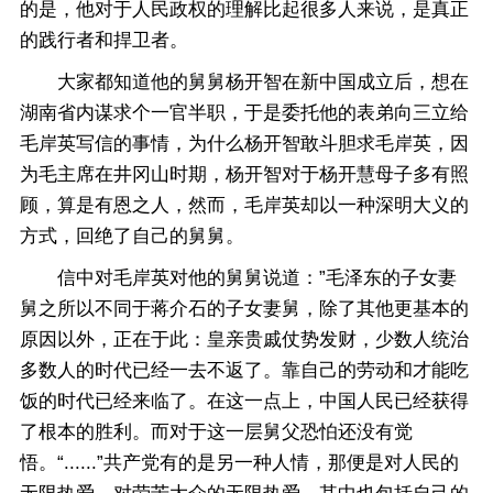
的是，他对于人民政权的理解比起很多人来说，是真正
的践行者和捍卫者。
大家都知道他的舅舅杨开智在新中国成立后，想在
湖南省内谋求个一官半职，于是委托他的表弟向三立给
毛岸英写信的事情，为什么杨开智敢斗胆求毛岸英，因
为毛主席在井冈山时期，杨开智对于杨开慧母子多有照
顾，算是有恩之人，然而，毛岸英却以一种深明大义的
方式，回绝了自己的舅舅。
信中对毛岸英对他的舅舅说道：”毛泽东的子女妻
舅之所以不同于蒋介石的子女妻舅，除了其他更基本的
原因以外，正在于此：皇亲贵戚仗势发财，少数人统治
多数人的时代已经一去不返了。靠自己的劳动和才能吃
饭的时代已经来临了。在这一点上，中国人民已经获得
了根本的胜利。而对于这一层舅父恐怕还没有觉
悟。“......”共产党有的是另一种人情，那便是对人民的