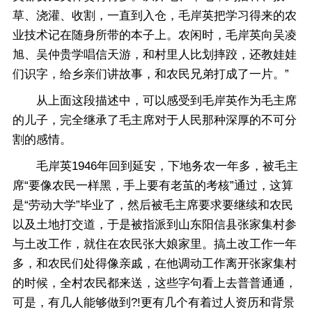
草、浇灌、收割，一直到入仓，毛岸英把学习得来的农
业技术记在随身所带的本子上。农闲时，毛岸英向吴凌
旭、吴仲贵学唱信天游，和村里人比划摔跤，还教娃娃
们识字，给乡亲们讲故事，和农民兄弟打成了一片。”
从上面这段描述中，可以感受到毛岸英作为毛主席
的儿子，完全继承了毛主席对于人民那种深厚的不可分
割的感情。
毛岸英1946年回到延安，下地务农一年多，被毛主
席“要像农民一样黑，手上要有老茧的考核”通过，这算
是“劳动大学”毕业了，然后被毛主席要求要继续和农民
以及土地打交道，于是被指派到山东阳信县张家集村参
与土改工作，就住在农民张大娘家里。搞土改工作一年
多，和农民们处得像亲戚，在他调动工作离开张家集村
的时候，全村农民都来送，这些字句看上去普普通通，
可是，有几人能够做到?!更有几个有着过人资历和背景