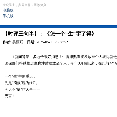
大众民主，共同富裕，民族复兴
电脑版
手机版
【时评三句半】：《怎一个“生”字了得》
作者:
吴丽跃
日期:
2025-05-11 23:38:52
《新闻背景：多地传来好消息！生育津贴直接发放至个人取得新进展国家医保
医保部门持续推进生育津贴发放至个人，今年3月份以来，在此前7个
一个“生”字两重天，
先是“罚款”现“给钱”。
今天不“提”昨天事一一
无言！