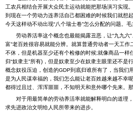
工农兵相结合开展大众民主运动就能把那场演习实现
到现在一个劳动力连养活自己都困难的时候我们就想
今天这样动不动出现“八个瑞士卷”怎么分配的问题。
劳动养活率这个概念也最能揭露丑恶，让“九九六”、
富”老百姓很容易就能分辨。就算普通劳动者一天工作
不休，但是机器至少还有个检修的时候;就像商品一样
归“奴隶主”所有)，但是奴隶至少在奴隶主眼里还不
概念奴役压迫，创造的GDP到底归谁所有了，当我们
是为人民谋幸福的，我们怎么能让老百姓越来越不幸呢
都得过且过、浑浑噩噩，不知明天和意外哪个先来。那
对于用最简单的劳动养活率就能解释明白的道理，我
求先进政治文明给人民所带来的进步。