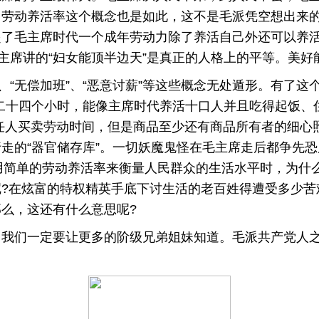
。劳动养活率这个概念也是如此，这不是毛派凭空想出来
起了毛主席时代一个成年劳动力除了养活自己外还可以养
毛主席讲的“妇女能顶半边天”是真正的人格上的平等。美
“无偿加班”、“恶意讨薪”等这些概念无处遁形。有了这
二十四个小时，能像主席时代养活十口人并且吃得起饭、
任人买卖劳动时间，但是商品至少还有商品所有者的细心照
是行走的“器官储存库”。一切妖魔鬼怪在毛主席走后都争先
用简单的劳动养活率来衡量人民群众的生活水平时，为什
?在炫富的特权精英手底下讨生活的老百姓得遭受多少苦难
么，这还有什么意思呢?
们一定要让更多的阶级兄弟姐妹知道。毛派共产党人之