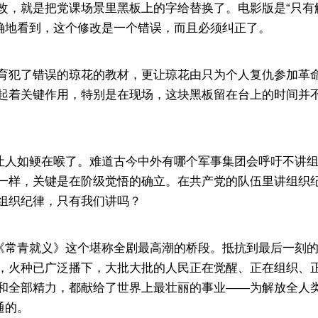
就是把党课场景里黑板上的字给替换了。电影版是“只有解
明确地看到，这个修改是一个错误，而且必须纠正了。
犯了错误的琼花的教材，更让琼花由只为个人复仇参加革命
起着关键作用，特别是在现场，这块黑板留在台上的时间并
人如鲠在喉了。难道古今中外有哪个军事集团会呼吁不讲组
一样，关键是在阶级觉悟的确立。在共产党的队伍里讲组织
组织纪律，只有我们讲吗？
常青就义》这个堪称全剧最高潮的桥段。抵抗到最后一刻的
，火种已广泛播下，大批大批的人民正在觉醒、正在组织、
和全部精力，都献给了世界上最壮丽的事业——为解放全人
通的。