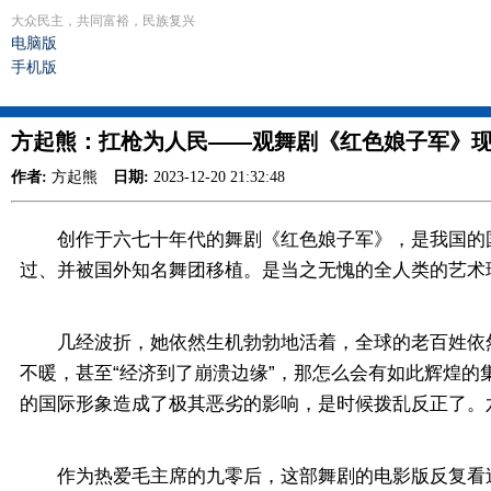
大众民主，共同富裕，民族复兴
电脑版
手机版
方起熊：扛枪为人民——观舞剧《红色娘子军》
作者:
方起熊
日期:
2023-12-20 21:32:48
创作于六七十年代的舞剧《红色娘子军》，是我国的国家级
过、并被国外知名舞团移植。是当之无愧的全人类的艺术
几经波折，她依然生机勃勃地活着，全球的老百姓依然
不暖，甚至“经济到了崩溃边缘”，那怎么会有如此辉煌
的国际形象造成了极其恶劣的影响，是时候拨乱反正了。
作为热爱毛主席的九零后，这部舞剧的电影版反复看过