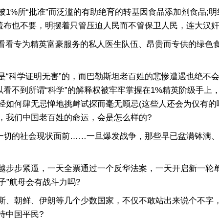
%所“批准”而泛滥的有助绝育的转基因食品添加剂食品;明
遮羞布也不要，明摆着只管压迫人民而不管保卫人民，连大汉
看看专为精英富豪服务的私人医生队伍、昂贵而专供的绿色食
科学证明无害”的，而巴勒斯坦老百姓的悲惨遭遇也绝不会
以看不到所谓“科学”的解释权被牢牢掌握在1%精英阶级手
经如何肆无忌惮地挑衅试探而毫无顾忌(这些人还会为仅有的
，我们中国老百姓的命运，会是怎么样的?
切的社会现状面前……一旦爆发战争，那些早已盆满钵满、又
步步紧逼，一天全票通过一个反华法案，一天开启新一轮单
子”航母会有战斗力吗?
、朝鲜、伊朗等几个少数国家，不仅不敢站出来说个不字，
待中国平民?