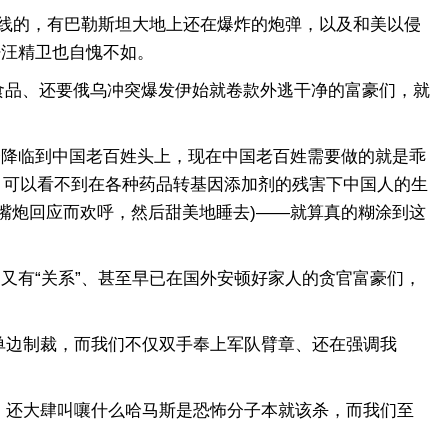
线的，有巴勒斯坦大地上还在爆炸的炮弹，以及和美以侵
奸汪精卫也自愧不如。
品、还要俄乌冲突爆发伊始就卷款外逃干净的富豪们，就
降临到中国老百姓头上，现在中国老百姓需要做的就是乖
上，可以看不到在各种药品转基因添加剂的残害下中国人的生
嘴炮回应而欢呼，然后甜美地睡去)——就算真的糊涂到这
有“关系”、甚至早已在国外安顿好家人的贪官富豪们，
边制裁，而我们不仅双手奉上军队臂章、还在强调我
还大肆叫嚷什么哈马斯是恐怖分子本就该杀，而我们至