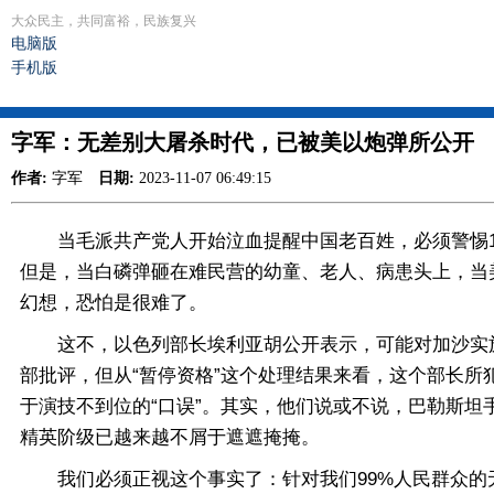
大众民主，共同富裕，民族复兴
电脑版
手机版
字军：无差别大屠杀时代，已被美以炮弹所公开
作者:
字军
日期:
2023-11-07 06:49:15
当毛派共产党人开始泣血提醒中国老百姓，必须警惕1%精
但是，当白磷弹砸在难民营的幼童、老人、病患头上，当
幻想，恐怕是很难了。
这不，以色列部长埃利亚胡公开表示，可能对加沙实施核
部批评，但从“暂停资格”这个处理结果来看，这个部长所
于演技不到位的“口误”。其实，他们说或不说，巴勒斯
精英阶级已越来越不屑于遮遮掩掩。
我们必须正视这个事实了：针对我们99%人民群众的