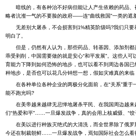
暗线的，有各种治不好病但能让人产生依赖的药品、被1
略者沆瀣一气的不要脸的政府——连“曲线救国”一类的
无差别大屠杀，不会损害到1%精英阶级吗?我们只要
明白了。
但是，仍然有人认为，那些药品、转基因、添加剂都是“
乖受剥削，中国需要做的就是安心“和平发展”。这些人可
育能力下降到如何恐怖的地步，也可以看不到周边各国已
种地步，是否也可以花几分钟想一想，假如灾难真的来临
在各种单位各种企业的两极分化面前，在“关系”重于一
能不跑光吗?
在美帝越来越肆无忌惮地屠杀平民、在我国周边越来越
们“热爱和平”……一旦爆发战争，真的会用上核威慑、“饺
在美以进行种族灭绝式的大清洗，而全世界除了俄罗斯
今还在制裁朝鲜……一旦爆发战争，焉知国际社会怎么看