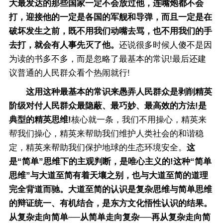
大最发达的那些国家一定不会放过他，连嘴炮都不会
打，迎接他的一定是各国的军舰和导弹，而且一定是在
破坏发生之前，既不用我们动嘴去骂，也不用我们的手
去打，就会有人事先灭了他。
还说很多时候人傻不是因
为读的书多不多，而是忽略了最基本的常识!最后还建
议普通的人民群众看个热闹就行!
这用这种最基本的常识来愚弄人民群众是剥削精英
阶级对付人民群众最隐蔽、最巧妙、最高效的方法!是
典型的精英思维!
核心就一条，我们不用操心，精英来
帮我们操心，精英来帮助我们维护人类社会的和谐稳
定，精英来帮助我们保护地球的生态环境安全。
这
是“简单”思维下的主观判断，是唯心主义的!这种“简单
思维”与大道至简有着天壤之别，也与大道至简的道理
完全背道而驰。大道至简的认识是复杂思维与简单思维
的辩证统一、有机结合，是东方文化悟性认识的结果。
从复杂走向简单──从简单走向复杂──再从复杂走向简