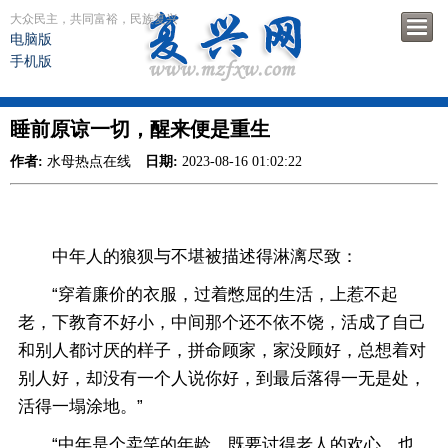
大众民主，共同富裕，民族复兴
电脑版
手机版
睡前原谅一切，醒来便是重生
作者:
水母热点在线
日期:
2023-08-16 01:02:22
中年人的狼狈与不堪被描述得淋漓尽致：
“穿着廉价的衣服，过着憋屈的生活，上惹不起
老，下教育不好小，中间那个还不依不饶，活成了自己
和别人都讨厌的样子，拼命顾家，家没顾好，总想着对
别人好，却没有一个人说你好，到最后落得一无是处，
活得一塌涂地。”
“中年是个卖笑的年龄，既要讨得老人的欢心，也