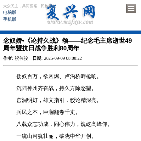
大众民主，共同富裕，民族复兴
电脑版
手机版
念奴娇•《论持久战》颂——纪念毛主席逝世49
周年暨抗日战争胜利80周年
作者:
祝伟骏
日期:
2025-09-09 08:00:22
倭奴百万，欲凶燃、卢沟桥畔枪响。
沉陆神州齐奋战，持久方除愁望。
窑洞明灯，雄文指引，驳论精深亮。
兵民之本，巨澜翻卷千丈。
八载众志功成，同心伟力，巍屹高峰仰。
一统山河犹壮丽，破晓中华开创。