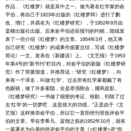
作品，《红楼梦》就是其中之一。做为著名红学家的俞
平伯，将自己于1923年出版的《红楼梦辩》进行了删
改、增订，并易名为《红楼梦研究》，于1952年9月由
棠棣出版社出版。后来俞平伯还应报刊的约稿，陆续发
表了一些介绍《红楼梦》的文章。1954年3月，他又将
自己研究《红楼梦》的成果作扼要总结，写成《红楼梦
简论》一文。发表在《新建设》上。《文艺报》于1953
年第4号的“新书刊”栏目内，对俞平伯的新版《红楼梦研
究》作了简要报道，并推荐说：“研究《红楼梦》，向
来有一个诨名，叫做‘红学’。过去所有红学家都戴了有
色眼镜，做了许多索隐，全是牵强附会，捕风捉影。
《红楼梦研究》一书做了细密的考证、校勘，扫除了过
去‘红学’的一切梦呓，这是很大的功绩。”正是由于《文
艺报》这样推崇俞平伯，所以它一直拒绝刊登批评俞平
伯的文章。早在李希凡、蓝翎之前的1952年10月，就有
一篇署名为白盾的批评俞平伯的文章《<红楼梦>是“怨