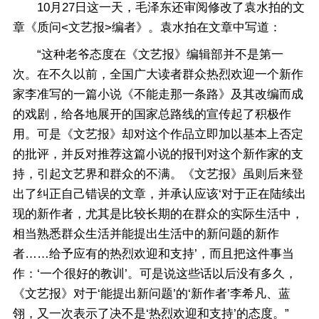
10月27日这一天，毛泽东还审阅修改了袁水拍的文
章《质问<文艺报>编者》。袁水拍在文章中写道：
“这种老爷态度在《文艺报》编辑部并不是第一
次。在不久以前，全国广大读者群众热烈欢迎一个新作
家李准写的一篇小说《不能走那一条路》及其改编而成
的戏剧，给各地展开的国家总路线的宣传起了积极作
用。可是《文艺报》却对这个作品立即加以基本上否定
的批评，并反对推荐这篇小说的报刊对这个新作家的支
持，引起文艺界和群众的不满。《文艺报》虽则后来登
出了纠正自己错误的文章，并承认应该‘对于正在陆续出
现的新作者，尤其是比较长期的在群众的实际生活中，
相当熟悉群众生活并能提出生活中的新问题的新作
者……给予应有的热烈欢迎和支持’，而且把这件事当
作：‘一个很好的教训’。可是说这些话以后没有多久，
《文艺报》对于‘能提出新问题’的‘新作者’李希凡、蓝
翎，又一次表示了决不是‘热烈欢迎和支持’的态度。”