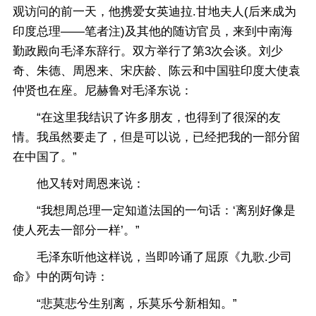
观访问的前一天，他携爱女英迪拉.甘地夫人(后来成为
印度总理——笔者注)及其他的随访官员，来到中南海
勤政殿向毛泽东辞行。双方举行了第3次会谈。刘少
奇、朱德、周恩来、宋庆龄、陈云和中国驻印度大使袁
仲贤也在座。尼赫鲁对毛泽东说：
“在这里我结识了许多朋友，也得到了很深的友
情。我虽然要走了，但是可以说，已经把我的一部分留
在中国了。”
他又转对周恩来说：
“我想周总理一定知道法国的一句话：‘离别好像是
使人死去一部分一样’。”
毛泽东听他这样说，当即吟诵了屈原《九歌.少司
命》中的两句诗：
“悲莫悲兮生别离，乐莫乐兮新相知。”