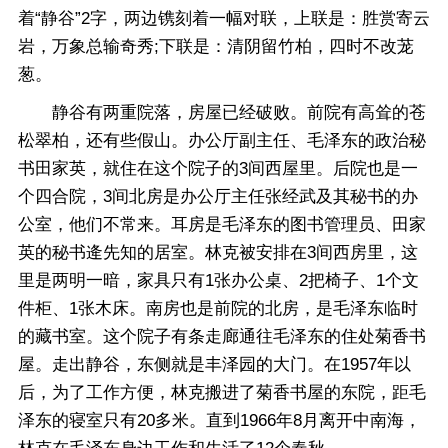
着“静谷”2字，两边镌刻着一幅对联，上联是：胜赏寄云
岩，万象总输奇秀;下联是：清阴留竹柏，四时不改茏
葱。
静谷有两重院落，房屋已经破败。前院有高耸的苍
松翠柏，还有些假山。办公厅副主任、毛泽东的政治秘
书田家英，就住在这个院子的3间西屋里。后院也是一
个四合院，3间北房是办公厅主任张经武及其秘书的办
公室，他们不常来。耳房是毛泽东的图书管理员、田家
英的秘书逄先知的居室。林克被安排在3间西房里，这
里是两明一暗，家具只有1张办公桌、2把椅子、1个文
件柜、1张木床。南房也是前院的北房，是毛泽东临时
的藏书室。这个院子有条走廊通往毛泽东的住处菊香书
屋。走出静谷，东侧就是丰泽园的大门。在1957年以
后，为了工作方便，林克搬进了菊香书屋的东院，距毛
泽东的寝室只有20多米。直到1966年8月离开中南海，