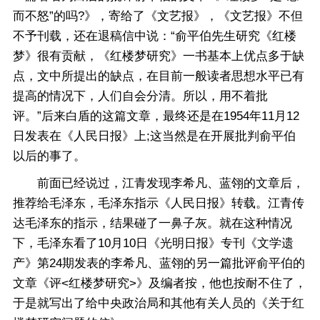
而不怒”的吗?》，寄给了《文艺报》，《文艺报》不但
不予刊载，还在退稿信中说：“俞平伯先生研究《红楼
梦》很有贡献，《红楼梦研究》一书基本上优点多于缺
点，文中所提出的缺点，在目前一般读者思想水平已有
提高的情况下，人们自会分清。所以，用不着批
评。”后来白盾的这篇文章，最终还是在1954年11月12
日发表在《人民日报》上;这当然是在开展批判俞平伯
以后的事了。
前面已经说过，江青发现李希凡、蓝翎的文章后，
推荐给毛泽东，毛泽东指示《人民日报》转载。江青传
达毛泽东的指示，结果碰了一鼻子灰。就在这种情况
下，毛泽东看了10月10日《光明日报》专刊《文学遗
产》第24期发表的李希凡、蓝翎的另一篇批评俞平伯的
文章《评<红楼梦研究>》及编者按，他也按耐不住了，
于是就写出了给中央政治局和其他有关人员的《关于红