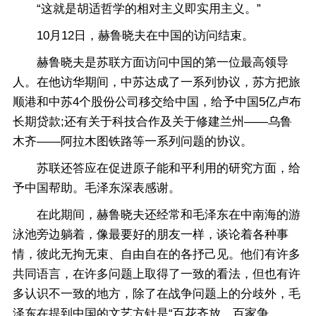
“这就是胡适哲学的相对主义即实用主义。”
10月12日，赫鲁晓夫在中国的访问结束。
赫鲁晓夫是苏联方面访问中国的第一位最高领导
人。在他访华期间，中苏达成了一系列协议，苏方把旅
顺港和中苏4个股份公司移交给中国，给予中国5亿卢布
长期贷款;还有关于科技合作及关于修建兰州——乌鲁
木齐——阿拉木图铁路等一系列问题的协议。
苏联还答应在促进原子能和平利用的研究方面，给
予中国帮助。毛泽东深表感谢。
在此期间，赫鲁晓夫还经常和毛泽东在中南海的游
泳池旁边躺着，像最要好的朋友一样，谈论着各种事
情，彼此无拘无束、自由自在的各抒己见。他们有许多
共同语言，在许多问题上取得了一致的看法，但也有许
多认识不一致的地方，除了在战争问题上的分歧外，毛
泽东在提到中国的文艺方针是“百花齐放，百家争