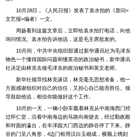
10月28日，《人民日报》发表了袁水拍的《质问<
文艺报>编者》一文。
周扬看到这篇文章后，立即给袁水拍打电话，向他
询问情况。袁水拍告诉他说，这是毛主席批发的。
10月间，中共中央组织部通过新华通讯社为毛泽东
物色一个懂得国际问题和懂英语的政治秘书，新华通讯
社决定由林克去做毛泽东的政治秘书和英文老师。
新华社领导找林克谈话，林克毫无思想准备，他一
方面感谢组织对自己的信任，又担心自己能否胜任。领
导鼓励他说，相信你能做好这个工作。
10月的一天，一辆小卧车载着林克从中南海西门经
过怀仁堂，沿着中南海边的马路向南驶去，经过勤政殿
和对面的瀛台，在丰泽园大门西边的静谷停了下来。静
谷的门呈八角形，4边门框用汉白玉砌成，横额上镌刻