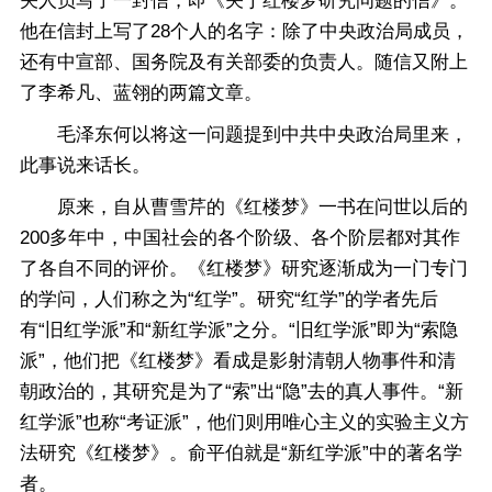
关人员写了一封信，即《关于红楼梦研究问题的信》。
他在信封上写了28个人的名字：除了中央政治局成员，
还有中宣部、国务院及有关部委的负责人。随信又附上
了李希凡、蓝翎的两篇文章。
毛泽东何以将这一问题提到中共中央政治局里来，
此事说来话长。
原来，自从曹雪芹的《红楼梦》一书在问世以后的
200多年中，中国社会的各个阶级、各个阶层都对其作
了各自不同的评价。《红楼梦》研究逐渐成为一门专门
的学问，人们称之为“红学”。研究“红学”的学者先后
有“旧红学派”和“新红学派”之分。“旧红学派”即为“索隐
派”，他们把《红楼梦》看成是影射清朝人物事件和清
朝政治的，其研究是为了“索”出“隐”去的真人事件。“新
红学派”也称“考证派”，他们则用唯心主义的实验主义方
法研究《红楼梦》。俞平伯就是“新红学派”中的著名学
者。