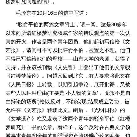
楼梦研究问题的信》。
毛泽东在10月16日的信中写道：
“驳俞平伯的两篇文章附上，请一阅。这是30多年
以来向所谓红楼梦研究权威作家的错误观点的第一次认
真的开火。作者是两个青年团员。他们起初写信给《文
艺报》，请问可不可以批评俞平伯，被置之不理。他们
不得已写信给他们的母校——山东大学的老师，获得了
支持，并在该校刊物《文史哲》上登出了他们的文章驳
《红楼梦简论》。问题又回到北京，有人要求将此文在
《人民日报》上转载，以期引起争论，展开批评，又被
某些人以种种理由(主要是‘小人物的文章’，‘党报不是自
由辩论的场所’)给以反对，不能实现;结果成立妥协，被
允许在《文艺报》转载此文。嗣后，《光明日报》的
《文学遗产》栏又发表了这两个青年的驳俞平伯《红楼
梦研究》一书的文章。看样子，这个反对在古典文学领
域毒害青年30余年的胡适派资产阶级唯心论的斗争，也