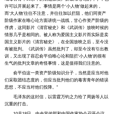
许可以开展起来了。事情是两个‘小人物’做起来的，
而‘大人物’往往不注意，并往往加以拦阻，他们同资产
阶级作家在唯心论方面讲统一战线，甘心作资产阶级的
俘虏，这同影片《清官秘史》和《武训传》放映时候的
情形几乎是相同的。被人称为爱国主义影片而实际是卖
国主义影片的《清宫秘史》，在全国放映之后，至今没
有被批判。《武训传》虽然批判了，却至今没有引出教
训，又出现了容忍俞平伯唯心论和阻拦‘小人物’的很有
生气的批判文章的奇怪事情，这是值得我们注意的。
俞平伯这一类资产阶级知识分子，当然是应当对他
们采取团结态度的，但应当批判他们的毒害青年的错误
思想，不应当对他们投降。”
毛泽东的这封信，以雷霆万钧之力给了周扬等人以
沉重的打击。
10月18日，中央宣传部和中国作家协会召开会议，