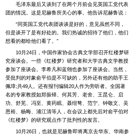
毛泽东最后又谈到了在两个月前会见英国工党代表
团的情况。这是尼赫鲁所关心的事。他告诉尼赫鲁说：
“同英国工党代表团谈谈是好的，意见虽然不同，
但是谈开了是有好处的。我们热诚的招待了他们，他们
想看的都给他们看了。”
10月24日，中国作家协会古典文学部召开红楼梦研
究座谈会。一些《红楼梦》研究者和大学古典文学教授
参加了座谈会。李希凡和蓝翎也参加了座谈会。当然，
受批判的对象俞平伯是不可缺的，另外还有他的助手王
佩璋;共49人。还有报刊编辑20人作为旁听者。全国著
名的专家教授如郑振铎、何其芳、老舍、王昆仑、启
功、舒芜、冯至、黄药眠、聂绀弩、范宁、钟敬文、吴
恩裕、杨晦、浦江清等人，在会议上都先后对俞平伯对
《红楼梦》的研究观点作了批判性的发言。
10月26日，也就是尼赫鲁即将离京去华东、华南参