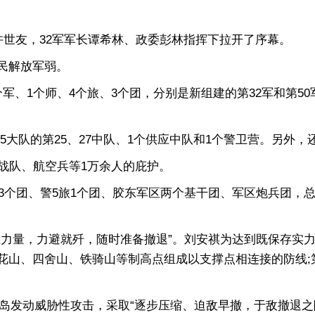
员许世友，32军军长谭希林、政委彭林指挥下拉开了序幕。
民解放军弱。
个师、4个旅、3个团，分别是新组建的第32军和第50军;
队的第25、27中队、1个供应中队和1个警卫营。另外，
战队、航空兵等1万余人的庇护。
个团、警5旅1个团、胶东军区两个基干团、军区炮兵团，总
量，力避就歼，随时准备撤退”。刘安祺为达到既保存实力
花山、四舍山、铁骑山等制高点组成以支撑点相连接的防线;
岛发动威胁性攻击，采取“逐步压缩、迫敌早撤，于敌撤退之