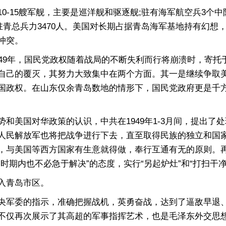
5艘军舰，主要是巡洋舰和驱逐舰;驻有海军航空兵3个中队，
，驻青总兵力3470人。美国对长期占据青岛海军基地持有幻
冲突。
9年，国民党政权随着战局的不断失利而行将崩溃时，寄托
自己的覆灭，其努力大致集中在两个方面。其一是继续争取美
国政权。在山东仅余青岛数地的情形下，国民党政府更是千
美国对华政策的认识，中共在1949年1-3月间，提出了
人民解放军也将把战争进行下去，直至取得民族的独立和国
，与美国等西方国家有生意就得做，奉行互通有无的原则。
时期内也不必急于解决”的态度，实行“另起炉灶”和“打扫干
入青岛市区。
军委的指示，准确把握战机，英勇奋战，达到了逼敌早退、
不仅再次展示了其高超的军事指挥艺术，也是毛泽东外交思