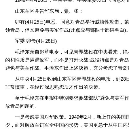
1949年4月28日，中共中央、中央军委发出《同意对
山东军区并告华东局，粟、张：
卯有(4月25日)电悉。同意对青岛举行威胁性攻击，
领青岛，但又避免与美军作战(此点应与部队干部讲明白)
军委 卯俭(4月28日)
毛泽东亲自起草电令，可见青即战役在中央看来，绝不
的和性质是逼退敌军，而不是打歼灭战;战役特点是对青
避免与美军作战。毛泽东作出上述决策，充分考虑了青岛
从中央4月25日收到山东军区青即战役的电报，到28日
非常慎重，在经过深思熟虑后才作出的决策。
至于毛泽东在电报中特别要求参战部队“避免与美军作战
放青岛问题的。
一是考虑美国对华政策。1949年2月，新上任的美国
夕，面对解放军进军全中国的形势，美国更急于从中国内