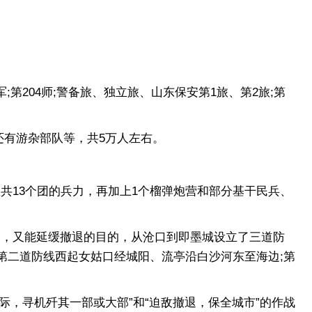
第204师;警备旅、独立旅、山东保安第1旅、第2旅;第
还有游杂部队等，共5万人左右。
共13个团的兵力，再加上1个榴弹炮营和部分基干民兵、
，又能延缓撤退的目的，从沧口到即墨城设立了三道防
第二道防线西起女姑口经城阳、流亭沿白沙河东至海边;第
际，寻机歼其一部或大部”和“迫敌撤退，保全城市”的作战