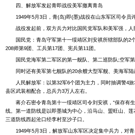
四、解放军发起青即战役美军撤离青岛
1949年5月3日，青(岛)即(墨)战役在山东军区司令
战役发起前，双方兵力对比国民党军队和美军强，人
国民党：青岛守军第十一绥靖区刘安祺所辖部队的2个军、1
208师第9团、工兵第17团、宪兵第11团。
国民党海军第二军区的第一舰队、第二巡防队;空军第5大
同时还有美军第七舰队的20余艘大型军舰、美海军陆
人民解放军：以第32军6个团为主力，同时抽调警4旅3
县区武装相配合，总兵力3万人左右。
蒋介石密令青岛第十一绥靖区司令刘安祺，“保存有生力
线。第一道防线是以即墨城为中心，沿马山、盟旺山、莲
三道防线西起沧口经李村至沙子口。
1949年5月3日，解放军山东军区决定集中兵力，对青