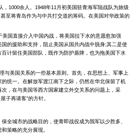
1000余人。1948年11月初美国驻青海军陆战队为旅级
想，甚至将青岛作为与中共打交道的筹码。在美国对华政策的
于美国直接介入中国内战，将美国拉下水的意愿愈加强
国的援助和支持，阻止美国从国共内战中脱身;其二是使
方百计留住美国部队，既作为防护盾牌，也为拖美国下水
处理与美国关系的一些基本原则。首先，在思想上、军事上
家的统一。在解放军渡江南下之际，仍然在华北保留了机
再次，在与美国等西方国家建立外交关系的问题上，采
净屋子再请客”的方针。
保全城市的战略目的，使青即战役成为我军以少胜多、
想和策略的充分展现。