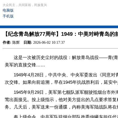
大众民主，共同富裕，民族复兴
电脑版
手机版
【纪念青岛解放77周年】1949：中美对峙青岛的
作者:
陈辉
日期:
2026-06-02 10:17:37
这是一次被历史尘封的战役：解放青岛战役——青(青岛
美军的直接交锋……
1949年4月28日，中共中央、中央军委发出《同意对
次交锋。如果向前追溯，早在1945年抗战胜利后，延安
1945年9月29日，美军第七舰队派军舰驶抵烟台市外
莺出面接见。按上级指示，他对美方提出的几点要求答复
务。几天后，美军送来一份通牒，内称美海军陆战队将在
奉上级命令，中共军队驻烟台部队政委仲曦东担任代表