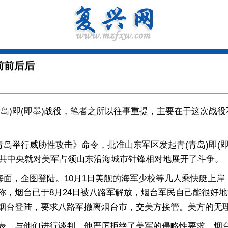
前前后后
)即(即墨)战役，笔者之所以往事重提，主要在于这次战役
青岛举行威胁性攻击》命令，批准山东军区发起青(青岛)即(
中共中央就对美军占领山东沿海城市针锋相对地展开了斗争。
海面，企图登陆。10月1日美舰的海军少校等几人乘快艇上
称，烟台已于8月24日被八路军解放，烟台军民自己能很好
烟台登陆，要求八路军撤离烟台市，交美方接管。美方的无
，与他们进行谈判。他严厉拒绝了美军的侵略性要求。烟台