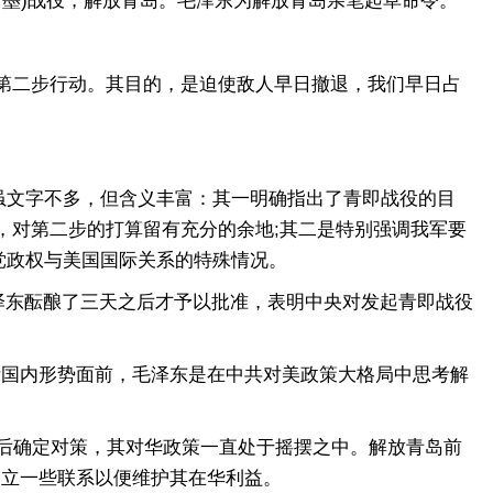
即墨)战役，解放青岛。毛泽东为解放青岛亲笔起草命令。
第二步行动。其目的，是迫使敌人早日撤退，我们早日占
文字不多，但含义丰富：其一明确指出了青即战役的目
，对第二步的打算留有充分的余地;其二是特别强调我军要
党政权与美国国际关系的特殊情况。
毛泽东酝酿了三天之后才予以批准，表明中央对发起青即战役
国内形势面前，毛泽东是在中共对美政策大格局中思考解
而后确定对策，其对华政策一直处于摇摆之中。解放青岛前
建立一些联系以便维护其在华利益。