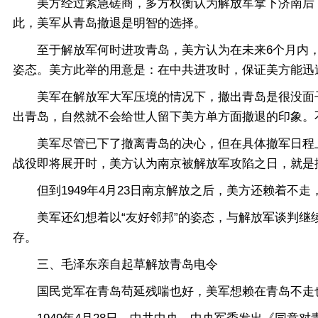
美方经过紧急磋商，多方权衡认为解放军拿下济南后，
此，美军从青岛撤退是明智的选择。
至于解放军何时进攻青岛，美方认为在未来6个月内，
姿态。美方此举的用意是：在中共进攻时，保证美方能迅速
美军在解放军大军压境的情况下，撤出青岛是很没面子
出青岛，自然就不会给世人留下美方单方面撤退的印象。
美军尽管已下了撤离青岛的决心，但在具体撤军日程上，
战役即将展开时，美方认为南京被解放军攻陷之日，就是
但到1949年4月23日南京解放之后，美方还赖着不走
美军还幻想着以“友好邻邦”的姿态，与解放军谈判继续
存。
三、毛泽东亲自起草解放青岛电令
国民党军在青岛苟延残喘也好，美军想赖在青岛不走也