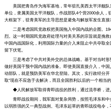
美国把青岛作为海军基地，常年驻扎美西太平洋舰队10-1
单位，隶属美国太平洋舰队，作战部队4个营2000余人
大框架下，驻青美军的主导思想是避免与解放军发生直接
二是考虑国民党政权把美国拖入中国内战的企图。194
烈。这一时期国民党政府处理与对美关系的宗旨就是挽救
中国内战国际化，利用国际力量的介入来阻止中共夺取全
留下伏笔。
三是考虑了中共对美外交的总体战略。基于对当时形势和
做好美国干预中国内战的准备。即使美国直接介入，中国
动部队，就是预防美军在华北登陆。其次，实行政经分开
取“现在不应急于去解决，而且全国胜利以后的一个相当的
◆人民解放军取得青即战役的胜利，通过流亭桥，进
青即战役期间，我军面对复杂局势，按照毛泽东和中央
以弱胜强的又一典型战例。毛泽东起草的青即战役电令，