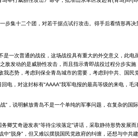
青岛举行威胁性攻击》命令，批准山东军区发起青(青岛)即(
第一步集十二个团，对若干据点试行攻击。得手后看情形再决
。
是一次普通的战役，这场战役具有重大的外交意义，此电虽
岛之敌发动的是威胁性攻击，而且指示青即战役过程分步实施
敌我态势，考虑到保全青岛城市的需要，考虑到中共、国民
回电，对这封标有“AAAA”我军电报的最高等级的来电，
”，说明解放青岛不是一个单纯的军事问题，在复杂的国际
国务卿艾奇逊发表“等待尘埃落定”讲话，采取静待形势发展
战中“脱身”，但又难以摆脱国民党政府的纠缠，还想与中共