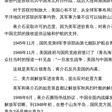
条密约是苏联出兵中国东北对日作战，战后大连商港国际
对于苏联控制旅大，美国心有不甘。从全球军事布局需
平洋地区对苏联的军事均势。其军事力量不仅可以辐射山
蒋介石采取许可的态度。因为美军进驻青岛，对蒋介石
中国北部的接收提供运输和护航的支持。
1945年11月，国民党第8军李弥部由第七舰队护航
1946年11月，美国政府与国民党政府签订了《青岛
众社当时的报道一针见血：“一旦发生战争，美国与中国将
这就是美军占领青岛，蒋介石反共卖国的内幕。
二、美方就解放军进攻青岛，提出应对处置方案
美军和蒋介石的如意算盘都让解放军秋风扫叶般的解
1946年6月，蒋介石撕毁停战协议，中国全面内战爆发
解放军切断。到1948年初，在整个山东半岛，国民党方
青岛?还是撤出青岛?