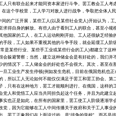
人只有联合起来才能同资本家进行斗争。罢工教会工人考虑
”，在这个学校里，工人学习对敌人进行战争，争取把全体人
间的广泛开展，某些工人(以及某些社会党人)开始认为，工
至求得自身的解放。有些人由于看到工人的联合，甚至小规
其他国家的工人，在工人运动刚刚开始、工人还很缺乏经验
的手段，工人如果不重视其他的斗争手段，就会延缓工人阶
通常是某些行业、某些手工业或某些行会的工人)都建立了这
很会躲避警察；当然，建立这种储金会是有好处的，我们并
少的情况下，工人储金会的好处也不会很大。其次，甚至在
一旦工业生产发生停顿(例如发生危机，目前在俄国危机也正
的，所以工人无论如何不能仅仅满足于罢工和罢工协会。第
子，只有在这种地方，罢工才能顺利进行。在俄国，这样的
会党人和觉悟工人应当共同担负起这个任务，并且为此建立
事实也正是如此，在所有的国家里，罢工使工人阶级逐渐学
政党，因为它能够在工人中间传播关于政府和关于工人事业
出，罢工正象我们在上面说过的，是“战争的学校”，而不是