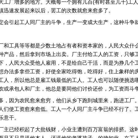
大工厂增多的地方。大概每一个拥有几百(有时甚至几千)工
镇迅速发展起来以后，罢工的次数就愈来愈多了。
会引起工人同厂主的斗争，生产一变成大生产，这种斗争
和工具等等都是少数土地占有者和资本家的，人民大众什么
种产品，然后拿到市场上出卖。厂主付给工人的工资，只够
下，人民大众受他人雇用，不是给自己干活，而是为挣几个
想办法多拿些工资，好使全家吃得饱，吃得好，住上象样的
工人，所以他总是雇工钱最低的工人。工人也可以随便挑选
农或承包人和厂主，他总是要同他们讨价还价，为工资而斗
，因为农民愈来愈穷，他们从乡下跑到城里来，跑进工厂。
人们使工资愈来愈低。工人一个人同厂主斗争已经不行了。
乐意干。
主已经积起了大批钱财，小业主遭到百万富翁的排挤。这时