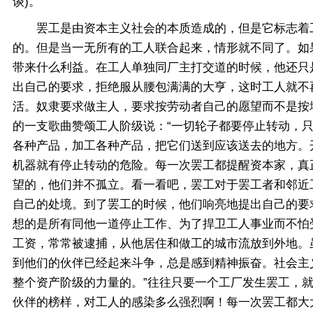
谈)。
罢工是由资本主义社会的本质造成的，但是它标志着工
的。但是当一无所有的工人联合起来，情形就不同了。如
带来什么利益。在工人单独同厂主打交道的时候，他还只
出自己的要求，拒绝服从腰包满满的大亨，这时工人就不
活。奴隶要求做主人，要求按劳动者自己的愿望而不是按
的一支歌曲赞颂工人阶级说：“一切轮子都要停止转动，
各种产品，加工各种产品，把它们送到应该送去的地方。
机器就有停止转动的危险。每一次罢工都提醒资本家，真
望的，他们并不孤立。看一看吧，罢工对于罢工者和邻近
自己的处境。到了罢工的时候，他们响亮地提出自己的要
想的是所有同他一道停止工作、为了捍卫工人事业而不怕
工资，常常被逮捕，从他居住和做工的城市流放到外地。
到他们的伙伴已经起来斗争，总是感到精神振奋。社会主
整个资产阶级的力量的。”往往只要一个工厂发生罢工，
伙伴的榜样，对工人的感染多么强烈啊！每一次罢工都大