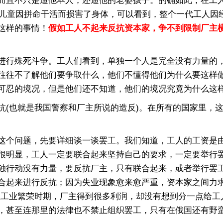
而且不只是逼他本人，还逼他的老婆孩子。的确如此，在工
岁的儿童因拼命干活而损害了身体，可以看到，整个一代工人
这样的事情！
假如工人不起来反抗资本家，争不到限制厂主
行殊死斗争。工人们看到，单独一个人是完全没有力量的，
往往不了解他们要争取什么，他们不懂得他们为什么要这样
可忍的境况，但是他们还不知道，他们的境况究竟为什么这
也就是我国警察和厂主所说的造反)。在所有的国家里，这
个问题，先要详细谈一谈罢工。我们知道，工人的工资是由
很明显，工人一定要联合起来坚持自己的要求，一定要举行
独行动没有力量，要反抗厂主，只有联合起来，或者举行罢
合起来进行反抗；因为失业现象愈来愈严重，资本家之间力求
在工业繁荣时期，厂主得到很多利润，却没有想到分一点给工
，甚至连那里的法律也不禁止组织罢工，只有在俄国还有野蛮