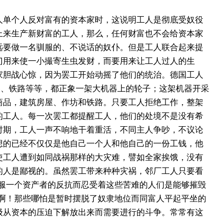
单个人反对富有的资本家时，这说明工人是彻底受奴役
上来生产新财富的工人，那么，任何财富也不会给资本家
远要做一名驯服的、不说话的奴仆。但是工人联合起来提
门用来使一小撮寄生虫发财，而要用来让工人过人的生
家胆战心惊，因为罢工开始动摇了他们的统治。德国工人
器、铁路等等，都正象一架大机器上的轮子；这架机器开采
商品，建筑房屋、作坊和铁路。只要工人拒绝工作，整架
的工人。每一次罢工都提醒工人，他们的处境不是没有希
时期，工人一声不响地干着重活，不同主人争吵，不议论
想的已经不仅仅是他自己一个人和他自己的一份工钱，他
使工人遭到如同战祸那样的大灾难，譬如全家挨饿，没有
的人是鄙视的。虽然罢工带来种种灾祸，邻厂工人只要看
服一个资产者的反抗而忍受着这些苦难的人们是能够摧毁
啊！那些哪怕是暂时摆脱了奴隶地位而同富人平起平坐的
级从资本的压迫下解放出来而需要进行的斗争。常常有这