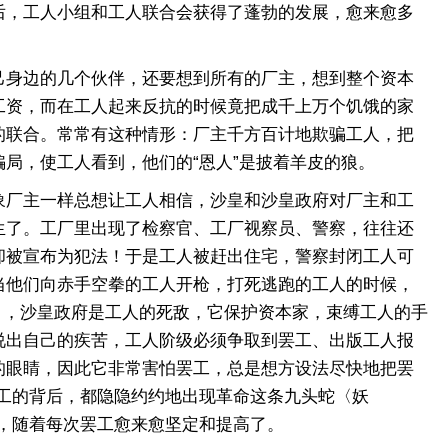
后，工人小组和工人联合会获得了蓬勃的发展，愈来愈多
身边的几个伙伴，还要想到所有的厂主，想到整个资本
工资，而在工人起来反抗的时候竟把成千上万个饥饿的家
的联合。常常有这种情形：厂主千方百计地欺骗工人，把
局，使工人看到，他们的“恩人”是披着羊皮的狼。
厂主一样总想让工人相信，沙皇和沙皇政府对厂主和工
生了。工厂里出现了检察官、工厂视察员、警察，往往还
却被宣布为犯法！于是工人被赶出住宅，警察封闭工人可
当他们向赤手空拳的工人开枪，打死逃跑的工人的时候，
明白，沙皇政府是工人的死敌，它保护资本家，束缚工人的手
说出自己的疾苦，工人阶级必须争取到罢工、出版工人报
的眼睛，因此它非常害怕罢工，总是想方设法尽快地把罢
工的背后，都隐隐约约地出现革命这条九头蛇〈妖
，随着每次罢工愈来愈坚定和提高了。