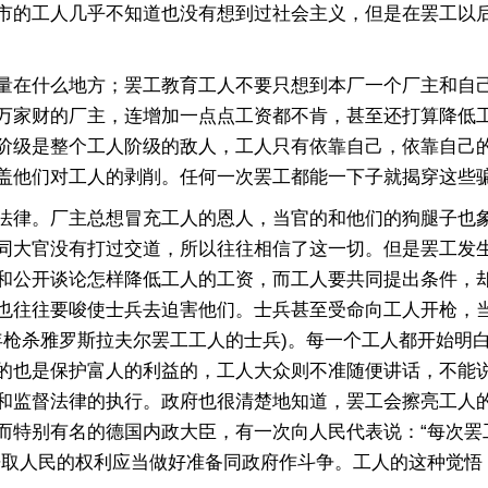
市的工人几乎不知道也没有想到过社会主义，但是在罢工以
在什么地方；罢工教育工人不要只想到本厂一个厂主和自己
万家财的厂主，连增加一点点工资都不肯，甚至还打算降低
阶级是整个工人阶级的敌人，工人只有依靠自己，依靠自己
盖他们对工人的剥削。任何一次罢工都能一下子就揭穿这些骗
律。厂主总想冒充工人的恩人，当官的和他们的狗腿子也象
同大官没有打过交道，所以往往相信了这一切。但是罢工发
和公开谈论怎样降低工人的工资，而工人要共同提出条件，
也往往要唆使士兵去迫害他们。士兵甚至受命向工人开枪，
5年枪杀雅罗斯拉夫尔罢工工人的士兵)。每一个工人都开始
的也是保护富人的利益的，工人大众则不准随便讲话，不能
和监督法律的执行。政府也很清楚地知道，罢工会擦亮工人
而特别有名的德国内政大臣，有一次向人民代表说：“每次罢
争取人民的权利应当做好准备同政府作斗争。工人的这种觉悟