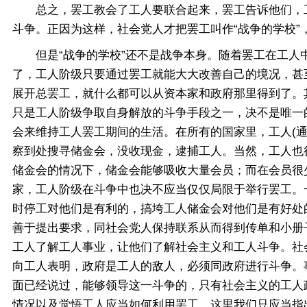
总之，罢工教会了工人要联合起来，罢工告诉他们，工
斗争。正因为这样，社会党人才把罢工叫作“战争的学校
但是“战争的学校”还不是战争本身。随着罢工在工人中
了，工人阶级只要通过罢工就能大大改善自己的境况，甚
展开总罢工，就什么都可以从资本家和政府那里得到了。
只是工人阶级争取自身解放的斗争手段之一，决不是唯一
会来维持工人罢工期间的生活。在所有的国家里，工人(
察到处搜寻储金会，没收现金，逮捕工人。当然，工人也
储金会的情况下，储金会能够吸收大量会员；而在会员很
家，工人阶级在斗争中也决不应当仅仅局限于举行罢工。
时停工对他们是有利的，搞垮工人储金会对他们是有好处
善于提出要求，同社会党人保持联系从而得到传单和小册
工人了解工人事业，让他们了解社会主义和工人斗争。社
向工人表明，政府是工人的敌人，必须同政府进行斗争。
面已经说过，能够领导这一斗争的，只有社会主义的工人
情况以及觉悟工人应当如何利用罢工。这里我们只应当指