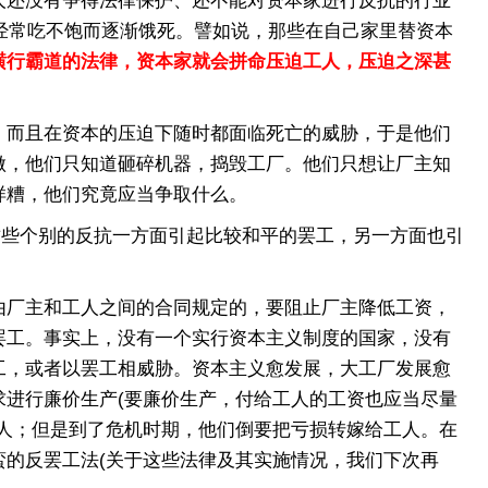
人还没有争得法律保护、还不能对资本家进行反抗的行业
因经常吃不饱而逐渐饿死。譬如说，那些在自己家里替资本
横行霸道的法律，资本家就会拼命压迫工人，压迫之深甚
而且在资本的压迫下随时都面临死亡的威胁，于是他们
做，他们只知道砸碎机器，捣毁工厂。他们只想让厂主知
样糟，他们究竟应当争取什么。
些个别的反抗一方面引起比较和平的罢工，另一方面也引
厂主和工人之间的合同规定的，要阻止厂主降低工资，
罢工。事实上，没有一个实行资本主义制度的国家，没有
工，或者以罢工相威胁。资本主义愈发展，大工厂发展愈
进行廉价生产(要廉价生产，付给工人的工资也应当尽量
人；但是到了危机时期，他们倒要把亏损转嫁给工人。在
的反罢工法(关于这些法律及其实施情况，我们下次再