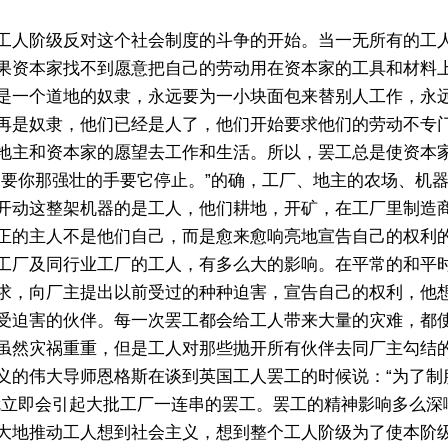
人阶级反对这个社会制度的斗争的开始。当一无所有的工人
果资本家找不到愿意把自己的劳动用在资本家的工具和材料
是一个道地的奴隶，永远要为一小块面包来替别人工作，永
再是奴隶，他们已经是人了，他们开始要求他们的劳动不专
地主和资本家的愿望去工作和生活。所以，罢工总是使资本
只要你那强壮的手要它停止。”的确，工厂、地主的农场、机
开动这整架机器的是工人，他们耕地，开矿，在工厂里制造
正的主人不是他们自己，而是愈来愈响亮地宣告自己的权利
工厂及同行业工厂的工人，有多么大的影响。在平常的和平
求，向厂主提出以前受过的种种迫害，宣告自己的权利，他
受迫害的伙伴。每一次罢工都会给工人带来大量的灾难，都
虽然灾祸重重，但是工人对那些抛开所有伙伴去同厂主勾结
义的伟大导师恩格斯在谈到英国工人罢工的时候说：“为了制
就立即会引起大批工厂一连串的罢工。罢工的精神影响多么深
大地推动工人想到社会主义，想到整个工人阶级为了使本阶