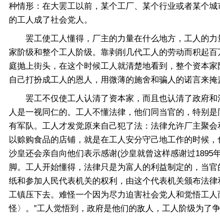
种情形：在大罢工以前，某个工厂、某个行业或者某个城
的工人成了社会党人。
罢工使工人懂得，厂主的力量在什么地方，工人的力量
家阶级和整个工人阶级。靠剥削几代工人的劳动而积起百
庭抛上街头，在这个时候工人就清楚地看到，整个资本家
自己打扮成工人的恩人，用微薄的施舍和骗人的诺言来掩
罢工不仅使工人认清了资本家，而且也认清了政府和法
人是一视同仁的。工人不懂法律，他们同当官的，特别是
有军队。工人才发觉原来自己犯了法：法律允许厂主聚会
以赊购食品的店铺，就是在工人安分守己地工作的时候，
沙皇还会亲自向他们表示感谢(沙皇就曾这样感谢过189
脚。工人开始懂得，法律只是为富人的利益制定的，当官
纸和参加人民代表机关的权利，由这个代表机关颁布法律
工镇压下去。难怪一个因为尽力迫害社会党人和觉悟工人
怪〉。”工人觉悟到，政府是他们的敌人，工人阶级为了