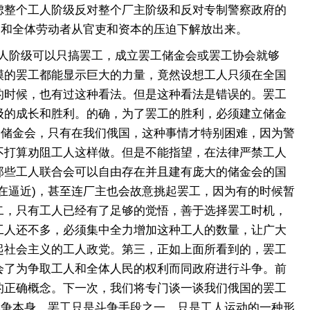
整个工人阶级反对整个厂主阶级和反对专制警察政府的
民和全体劳动者从官吏和资本的压迫下解放出来。
人阶级可以只搞罢工，成立罢工储金会或罢工协会就够
模的罢工都能显示巨大的力量，竟然设想工人只须在全国
的时候，也有过这种看法。但是这种看法是错误的。罢工
级的成长和胜利。的确，为了罢工的胜利，必须建立储金
种储金会，只有在我们俄国，这种事情才特别困难，因为警
不打算劝阻工人这样做。但是不能指望，在法律严禁工人
那些工人联合会可以自由存在并且建有庞大的储金会的国
在逼近)，甚至连厂主也会故意挑起罢工，因为有的时候暂
二，只有工人已经有了足够的觉悟，善于选择罢工时机，
工人还不多，必须集中全力增加这种工人的数量，让广大
起社会主义的工人政党。第三，正如上面所看到的，罢工
会了为争取工人和全体人民的权利而同政府进行斗争。前
的正确概念。下一次，我们将专门谈一谈我们俄国的罢工
战争本身，罢工只是斗争手段之一，只是工人运动的一种形