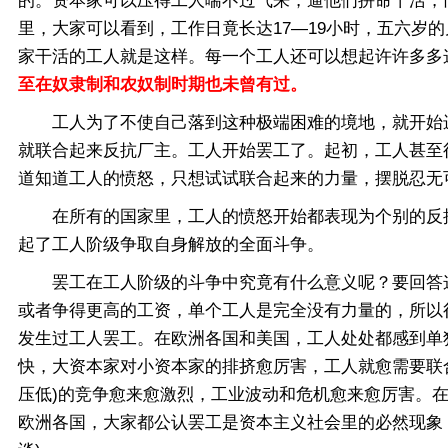
的。资本家可以压得工人喘不过气来，逼他们拼命干活，
里，大家可以看到，工作日竟长达17—19小时，五六
家干活的工人就是这样。每一个工人还可以想起许许多多
至在奴隶制和农奴制时期也未曾有过。
工人为了不使自己落到这种极端困难的境地，就开始进
就联合起来反抗厂主。工人开始罢工了。起初，工人甚至
道知道工人的愤怒，只想试试联合起来的力量，摆脱忍无
在所有的国家里，工人的愤怒开始都表现为个别的反抗(
起了工人阶级争取自身解放的全面斗争。
罢工在工人阶级的斗争中究竟有什么意义呢？要回答这
或者争得更高的工资，单个工人是完全没有力量的，所以
发生过工人罢工。在欧洲各国和美国，工人处处都感到单
快，大资本家对小资本家的排挤愈厉害，工人就愈需要联
压低)的竞争愈来愈激烈，工业波动和危机愈来愈厉害。
欧洲各国，大家都公认罢工是资本主义社会里的必然现象