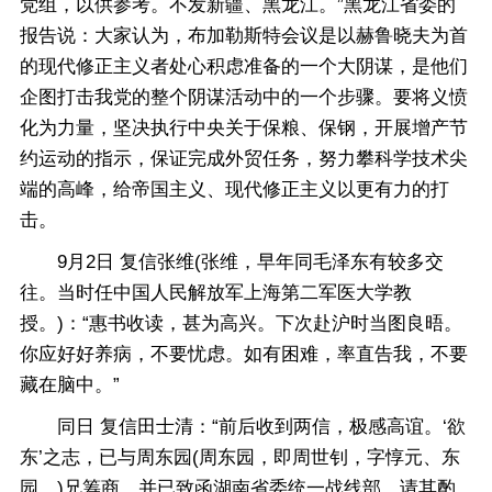
党组，以供参考。不发新疆、黑龙江。”黑龙江省委的
报告说：大家认为，布加勒斯特会议是以赫鲁晓夫为首
的现代修正主义者处心积虑准备的一个大阴谋，是他们
企图打击我党的整个阴谋活动中的一个步骤。要将义愤
化为力量，坚决执行中央关于保粮、保钢，开展增产节
约运动的指示，保证完成外贸任务，努力攀科学技术尖
端的高峰，给帝国主义、现代修正主义以更有力的打
击。
9月2日 复信张维(张维，早年同毛泽东有较多交
往。当时任中国人民解放军上海第二军医大学教
授。)：“惠书收读，甚为高兴。下次赴沪时当图良晤。
你应好好养病，不要忧虑。如有困难，率直告我，不要
藏在脑中。”
同日 复信田士清：“前后收到两信，极感高谊。‘欲
东’之志，已与周东园(周东园，即周世钊，字惇元、东
园。)兄筹商，并已致函湖南省委统一战线部，请其酌