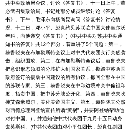
共中央政治局会议，讨论《答复书》。十一日上午，董
必武召集政治局、书记处部分成员继续讨论《答复
书》。下午，毛泽东向杨尚昆询问《答复书》讨论情
况。十二日，邓小平、彭真约见苏联驻中国大使契尔沃
年科，向他递交《答复书》(《中共中央对苏共中央通
知书的答复》共12个部分，着重讲了5个问题：第一，
赫鲁晓夫在布加勒斯特会议上对中共代表团实行突然袭
击，组织围攻。第二，在布加勒斯特会议后，赫鲁晓夫
把意识形态领域的分歧扩大到国家关系，撕毁中苏两国
政府签订的援助中国建设的所有协议，撤回全部在中国
的苏联专家。第三，赫鲁晓夫在中印边境冲突中偏袒印
度，指责中国，把中苏分歧公开化。第四，赫鲁晓夫吹
捧艾森豪威尔，美化美帝国主义。第五，赫鲁晓夫公然
对西德总理阿登纳宣传所谓“黄祸”，并要阿登纳帮助他
对付中国。)，并通知他中共代表团于九月十五日动身
去莫斯科。(中共代表团由邓小平任团长，彭真任副团