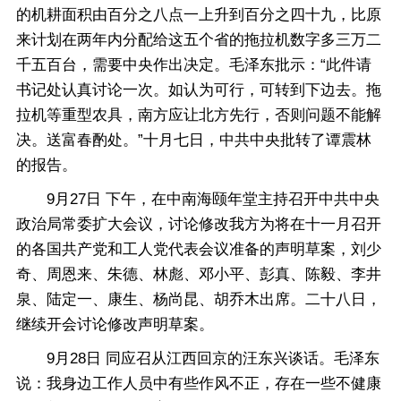
的机耕面积由百分之八点一上升到百分之四十九，比原
来计划在两年内分配给这五个省的拖拉机数字多三万二
千五百台，需要中央作出决定。毛泽东批示：“此件请
书记处认真讨论一次。如认为可行，可转到下边去。拖
拉机等重型农具，南方应让北方先行，否则问题不能解
决。送富春酌处。”十月七日，中共中央批转了谭震林
的报告。
9月27日 下午，在中南海颐年堂主持召开中共中央
政治局常委扩大会议，讨论修改我方为将在十一月召开
的各国共产党和工人党代表会议准备的声明草案，刘少
奇、周恩来、朱德、林彪、邓小平、彭真、陈毅、李井
泉、陆定一、康生、杨尚昆、胡乔木出席。二十八日，
继续开会讨论修改声明草案。
9月28日 同应召从江西回京的汪东兴谈话。毛泽东
说：我身边工作人员中有些作风不正，存在一些不健康