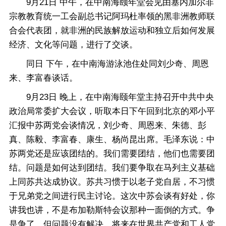
9月21日 中午，在中南海颐年堂会见由塞内加尔非
宗教教育统一工会副总书记阿玛杜率领的黑非洲教师联
合会代表团，就非洲的民族解放运动和独立后如何发展
经济、文化等问题，进行了交谈。
同日 下午，在中南海游泳池住处同刘少奇、周恩
来、李富春谈话。
9月23日 晚上，在中南海颐年堂主持召开中共中央
政治局常委扩大会议，听取本日下午回到北京的邓小平
汇报中苏两党会谈情况，刘少奇、周恩来、朱德、彭
真、陈毅、李富春、康生、杨尚昆出席。毛泽东说：中
苏两党还是应该团结的。我们需要团结，他们也需要团
结。问题是如何达到团结。我们要争取在马列主义基础
上同苏共达成协议。苏共习惯于以老子党自居，不习惯
于兄弟党之间进行民主讨论。这次中苏会谈有好处，你
讲我也讲，不是布加勒斯特会议那种一面倒的方式。争
是争了，但问题没有解决。将来在世界共产党和工人党