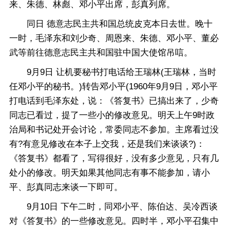
来、朱德、林彪、邓小平出席，彭真列席。
同日 德意志民主共和国总统皮克本日去世。晚十
一时，毛泽东和刘少奇、周恩来、朱德、邓小平、董必
武等前往德意志民主共和国驻中国大使馆吊唁。
9月9日 让机要秘书打电话给王瑞林(王瑞林，当时
任邓小平的秘书。)转告邓小平(1960年9月9日，邓小平
打电话到毛泽东处，说：《答复书》已搞出来了，少奇
同志已看过，提了一些小的修改意见。明天上午9时政
治局和书记处开会讨论，常委同志不参加。主席看过没
有?有意见修改在本子上交我，还是我们来谈谈?)：
《答复书》都看了，写得很好，没有多少意见，只有几
处小的修改。明天如果其他同志有事不能参加，请小
平、彭真同志来谈一下即可。
9月10日 下午二时，同邓小平、陈伯达、吴冷西谈
对《答复书》的一些修改意见。四时半，邓小平召集中