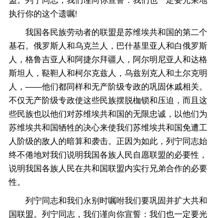
盟。列宁同志，我们谨向你宣誓：我们也一定要光荣地
执行你的这个遗嘱!
我国各民族劳动者的联盟是苏维埃共和国的第二个
基石。俄罗斯人和乌克兰人，巴什基里亚人和白俄罗斯
人，格鲁吉亚人和阿捷尔拜疆人，阿尔明尼亚人和达格
斯坦人，鞑靼人和柯尔克兹人，乌兹别克人和土尔克明
人，——他们都同样和无产阶级专政的巩固休戚相关。
不仅无产阶级专政使这些民族摆脱枷锁和压迫，而且这
些民族也以他们对苏维埃共和国的无限忠诚，以他们为
苏维埃共和国牺牲的决心来使我们苏维埃共和国免遭工
人阶级的敌人的暗算和袭击。正因为如此，列宁同志始
终不倦地对我们说明我国各族人民自愿联盟的必要性，
说明我国各族人民在共和国联盟内实行兄弟合作的必要
性。
列宁同志和我们永别时嘱咐我们要巩固并扩大共和
国联盟。列宁同志，我们谨向你宣誓：我们也一定要光