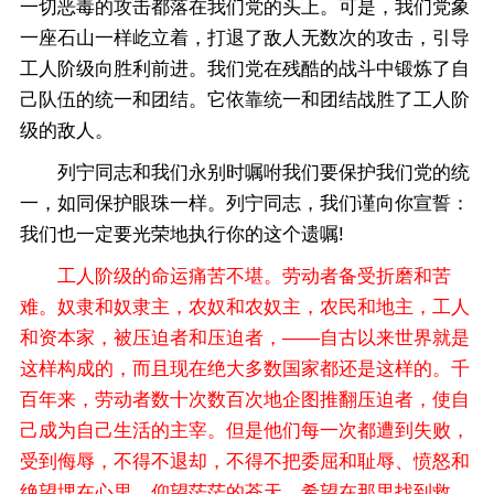
一切恶毒的攻击都落在我们党的头上。可是，我们党象
一座石山一样屹立着，打退了敌人无数次的攻击，引导
工人阶级向胜利前进。我们党在残酷的战斗中锻炼了自
己队伍的统一和团结。它依靠统一和团结战胜了工人阶
级的敌人。
列宁同志和我们永别时嘱咐我们要保护我们党的统
一，如同保护眼珠一样。列宁同志，我们谨向你宣誓：
我们也一定要光荣地执行你的这个遗嘱!
工人阶级的命运痛苦不堪。劳动者备受折磨和苦
难。奴隶和奴隶主，农奴和农奴主，农民和地主，工人
和资本家，被压迫者和压迫者，——自古以来世界就是
这样构成的，而且现在绝大多数国家都还是这样的。千
百年来，劳动者数十次数百次地企图推翻压迫者，使自
己成为自己生活的主宰。但是他们每一次都遭到失败，
受到侮辱，不得不退却，不得不把委屈和耻辱、愤怒和
绝望埋在心里，仰望茫茫的苍天，希望在那里找到救