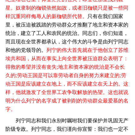
星。奴隶制的枷锁依然如故，或者旧枷锁只是被一些同
样沉重同样侮辱人的新枷锁所代替。
只有在我们国家
里，被压迫被践踏的劳动群众才推翻了地主和资本家的
统治，建立了工人和农民的统治。同志们，你们知道，
而且现在全世界都承认，这个伟大的斗争是由列宁同志
和他的党领导的。
列宁的伟大首先就在于他创立了苏维
埃共和国，从而在事实上向全世界被压迫群众表明了：
得救的希望并没有丧失;地主和资本家的统治是不会长
久的;劳动王国是可以靠劳动者自身的努力来建立的;劳
动王国是应该建立在地上，而不应该建立在天上的。这
样，他就激发了全世界工农争取解放的热望。这也就说
明为什么列宁的名字成了被剥削的劳动群众最爱慕的名
字。
列宁同志和我们永别时嘱咐我们要保护并巩固无产
阶级专政。列宁同志，我们谨向你宣誓：我们也一定不