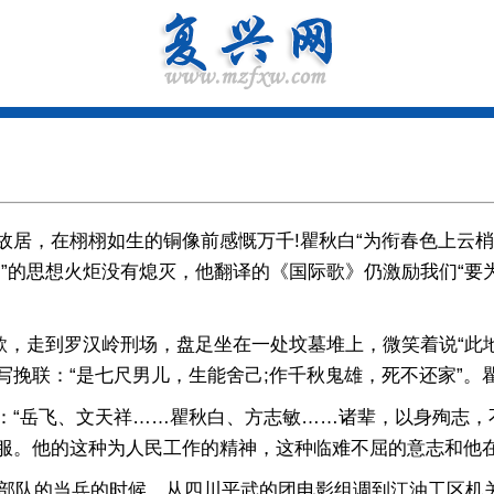
居，在栩栩如生的铜像前感慨万千!瞿秋白“为衔春色上云梢
”的思想火炬没有熄灭，他翻译的《国际歌》仍激励我们“要为
歌，走到罗汉岭刑场，盘足坐在一处坟墓堆上，微笑着说“此地很
挽联：“是七尺男儿，生能舍己;作千秋鬼雄，死不还家”。
岳飞、文天祥……瞿秋白、方志敏……诸辈，以身殉志，不亦
服。他的这种为人民工作的精神，这种临难不屈的意志和他在
部队的当兵的时候，从四川平武的团电影组调到江油工区机