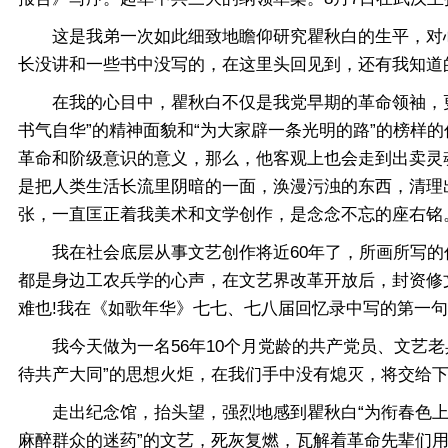
这是我弟一次如此细致地瞻仰研究瞿秋白的生平，对心
长没讲和一些书中没写的，在这里头回见到，还有我知道
在我的心目中，瞿秋白不仅是我党早期的革命领袖，更
书气自华”的精神面貌和“为大家辟一条光明的路”的榜样
革命和阶级意识的意义，那么，他客观上也会走到出卖灵
是把人类生活长流里阴暗的一面，涣漫污浊的东西，清理出
张，一直匡正着我美术和文学创作，是念念不忘的座右铭
我在社会底层从事文艺创作将近60年了，所画所写的
都是身边工农兵学的心声，在文艺界改革开放后，封资修
难也!我在《如歌年华》七七、七八届回忆录中写的第一句
我今天做为一名56年10个月党龄的共产党员、文艺老
待共产大同”的思想火炬，在我们手中没有熄灭，将交给
走出纪念馆，抬头望，强烈地感到瞿秋白“为衔春色上云
麻醉群众的迷药”的文艺，死灰复燃，瓦解着革命先辈们