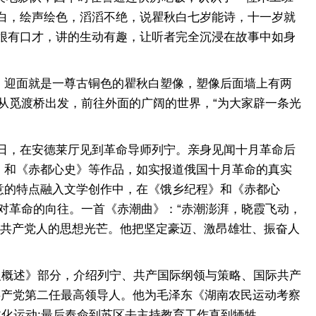
白，绘声绘色，滔滔不绝，说瞿秋白七岁能诗，十一岁就
很有口才，讲的生动有趣，让听者完全沉浸在故事中如身
迎面就是一尊古铜色的瞿秋白塑像，塑像后面墙上有两
，从觅渡桥出发，前往外面的广阔的世界，“为大家辟一条光
6日，在安德莱厅见到革命导师列宁。亲身见闻十月革命后
》和《赤都心史》等作品，如实报道俄国十月革命的真实
意的特点融入文学创作中，在《饿乡纪程》和《赤都心
他对革命的向往。一首《赤潮曲》：“赤潮澎湃，晓霞飞动，
国共产党人的思想光芒。他把坚定豪迈、激昂雄壮、振奋人
义概述》部分，介绍列宁、共产国际纲领与策略、国际共产
国共产党第二任最高领导人。他为毛泽东《湖南农民运动考察
文化运动;最后奉命到苏区去主持教育工作直到牺牲……