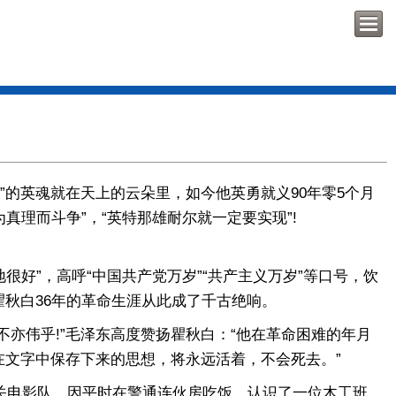
”的英魂就在天上的云朵里，如今他英勇就义90年零5个月
真理而斗争”，“英特那雄耐尔就一定要实现”!
好”，高呼“中国共产党万岁”“共产主义万岁”等口号，饮
瞿秋白36年的革命生涯从此成了千古绝响。
伟乎!”毛泽东高度赞扬瞿秋白：“他在革命困难的年月
文字中保存下来的思想，将永远活着，不会死去。”
关电影队，因平时在警通连伙房吃饭，认识了一位木工班