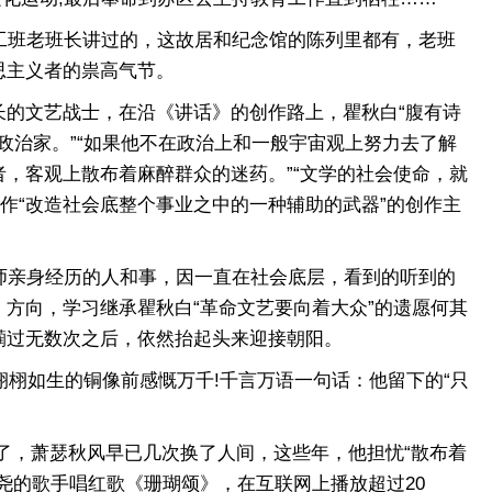
工班老班长讲过的，这故居和纪念馆的陈列里都有，老班
思主义者的祟高气节。
的文艺战士，在沿《讲话》的创作路上，瞿秋白“腹有诗
政治家。”“如果他不在政治上和一般宇宙观上努力去了解
，客观上散布着麻醉群众的迷药。”“文学的社会使命，就
作“改造社会底整个事业之中的一种辅助的武器”的创作主
师亲身经历的人和事，因一直在社会底层，看到的听到的
方向，学习继承瞿秋白“革命文艺要向着大众”的遗愿何其
躏过无数次之后，依然抬起头来迎接朝阳。
栩如生的铜像前感慨万千!千言万语一句话：他留下的“只
了，萧瑟秋风早已几次换了人间，这些年，他担忧“散布着
尧的歌手唱红歌《珊瑚颂》，在互联网上播放超过20