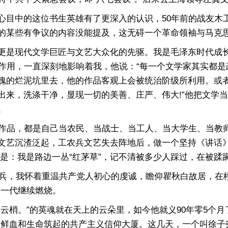
目中的这位书生英雄有了更深入的认识，50年前的战友木
的某些有争议的内容没能提及，这无碍一个革命领袖与马克
是现代文学巨匠与文艺大众化的先驱。我是毛泽东时代成长
的作用，一直深刻地影响着我，他说：“每一个文学家其实都是
魂的烂泥坑里去，他的作品客观上会被统治阶级所利用。或者
来，洗涤干净，显现一切的美善、庄严、伟大!”他把文学当
。
作品，都是自己当农民、当战士、当工人、当大学生、当教
文艺沉渣泛起，工农兵文艺失去阵地后，做一个坚持《讲话》
是：我是路边一丛“红茅草”，记不清被多少人踩过，在被蹂
兵，我怀着重温共产党人初心的虔诚，瞻仰瞿秋白故居，在栩
下一代继续燃烧。
梢。”的英魂就在天上的云朵里，如今他就义90年零5个月
用鲜血和生命筑起的共产主义信仰大厦。这几天，一个叫徐子