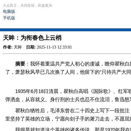
大众民主，共同富裕，民族复兴
电脑版
手机版
天眸：为衔春色上云梢
作者:
天眸
日期:
2025-11-13 12:33:01
摘要
：我怀着重温共产党人初心的虔诚，瞻仰瞿秋白故
了，萧瑟秋风早已几次换了人间，他留下的“只待共产大同
1935年6月18日清晨，瞿秋白高唱《国际歌》、红军
弹洒血，从容就义。身行刑的士兵也忍不住流泪，鲁迅怒写
瞿秋白牺牲后，毛泽东曾在二十四史上写下一段批注：“
里坚持了英雄的立场，宁愿向刽子手的屠刀走去，不愿屈
我很早就知道这个英雄的诸多传说，那是1970年我在