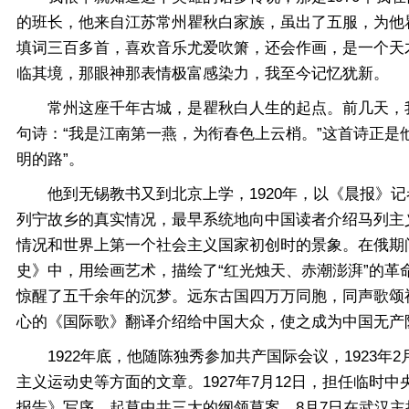
的班长，他来自江苏常州瞿秋白家族，虽出了五服，为他
填词三百多首，喜欢音乐尤爱吹箫，还会作画，是一个天
临其境，那眼神那表情极富感染力，我至今记忆犹新。
常州这座千年古城，是瞿秋白人生的起点。前几天，我
句诗：“我是江南第一燕，为衔春色上云梢。”这首诗正是
明的路”。
他到无锡教书又到北京上学，1920年，以《晨报》记者
列宁故乡的真实情况，最早系统地向中国读者介绍马列主
情况和世界上第一个社会主义国家初创时的景象。在俄期
史》中，用绘画艺术，描绘了“红光烛天、赤潮澎湃”的革
惊醒了五千余年的沉梦。远东古国四万万同胞，同声歌颂
心的《国际歌》翻译介绍给中国大众，使之成为中国无产
1922年底，他随陈独秀参加共产国际会议，1923年
主义运动史等方面的文章。1927年7月12日，担任临
报告》写序。起草中共三大的纲领草案。8月7日在武汉主