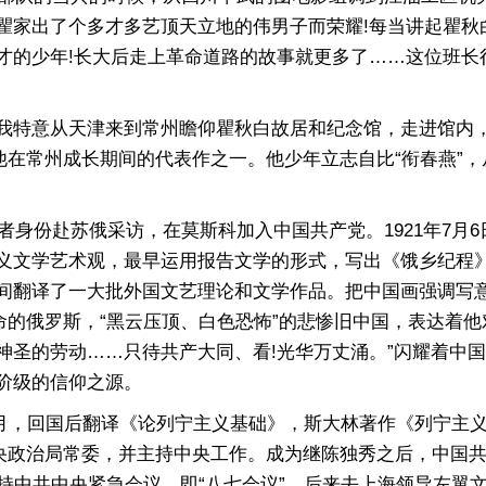
瞿家出了个多才多艺顶天立地的伟男子而荣耀!每当讲起瞿秋
才的少年!长大后走上革命道路的故事就更多了……这位班长
特意从天津来到常州瞻仰瞿秋白故居和纪念馆，走进馆内，
他在常州成长期间的代表作之一。他少年立志自比“衔春燕”
身份赴苏俄采访，在莫斯科加入中国共产党。1921年7月
义文学艺术观，最早运用报告文学的形式，写出《饿乡纪程
间翻译了一大批外国文艺理论和文学作品。把中国画强调写
命的俄罗斯，“黑云压顶、白色恐怖”的悲惨旧中国，表达着
神圣的劳动……只待共产大同、看!光华万丈涌。”闪耀着中
阶级的信仰之源。
2月，回国后翻译《论列宁主义基础》，斯大林著作《列宁主
时中央政治局常委，并主持中央工作。成为继陈独秀之后，中
持中共中央紧急会议，即“八七会议”。后来去上海领导左翼