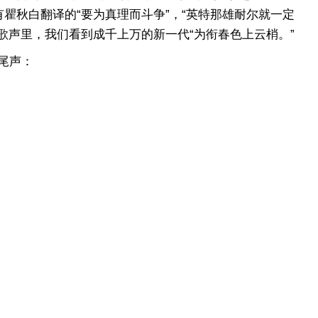
瞿秋白翻译的“要为真理而斗争”，“英特那雄耐尔就一定
歌声里，我们看到成千上万的新一代“为衔春色上云梢。”
尾声：