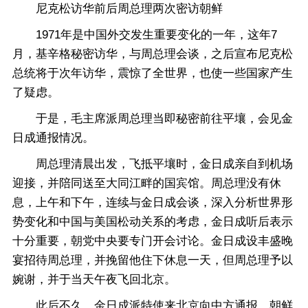
尼克松访华前后周总理两次密访朝鲜
1971年是中国外交发生重要变化的一年，这年7
月，基辛格秘密访华，与周总理会谈，之后宣布尼克松
总统将于次年访华，震惊了全世界，也使一些国家产生
了疑虑。
于是，毛主席派周总理当即秘密前往平壤，会见金
日成通报情况。
周总理清晨出发，飞抵平壤时，金日成亲自到机场
迎接，并陪同送至大同江畔的国宾馆。周总理没有休
息，上午和下午，连续与金日成会谈，深入分析世界形
势变化和中国与美国松动关系的考虑，金日成听后表示
十分重要，朝党中央要专门开会讨论。金日成设丰盛晚
宴招待周总理，并挽留他住下休息一天，但周总理予以
婉谢，并于当天午夜飞回北京。
此后不久，金日成派特使来北京向中方通报，朝鲜