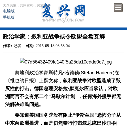
大众民主，共同富裕，民族复兴
电脑版
手机版
政治学家：叙利亚战争或令欧盟全盘瓦解
作者:
记者
日期:
2015-09-18 08:58:04
奥地利政治学家斯特凡•哈德勒(Stefan Haderer)在
《维也纳日报》上撰文称，
叙利亚战争对欧盟造成了毁
灭性的打击。德国总理安格拉•默克尔应当承认，对欧
洲而言不会有第二个“马歇尔计划”，任何海外援手都无
法解决难民问题。
要知道美国国务院没有阻止“伊斯兰国”恐怖分子从
中东向欧洲推进，而是仍然奉行打击叙总统巴沙尔•阿