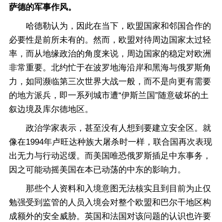
萨德的军事作风。
哈德勒认为，因此在当下，欧盟国家和邻国合作的
必要性是前所未有的。然而，欧盟对待周边国家太过轻
率，而从地缘政治的角度来说，周边国家的稳定对欧洲
非常重要。北约忙于在波罗地海沿岸和黑海与俄罗斯角
力，如同濒临第三次世界大战一般，而不是向更有需要
的地方派兵，即一系列城市遭“伊斯兰国”随意破坏的土
叙边境及库尔德地区。
政治学家表示，甚至没有人想到要建立安全区。就
像在1994年卢旺达种族大屠杀时一样，联合国再次表现
出无力与行动迟缓。而美国唯恐俄罗斯插足中东事务，
因之可能动摇美国在本已动荡的中东的影响力。
那些个人资料和入境意图无法核实且到目前为止仅
勉强受到监管的人员入境会对整个欧盟和巴尔干地区构
成额外的安全威胁。英国和法国对该问题的认识也许要