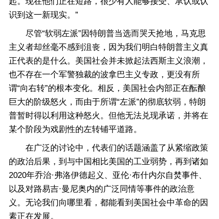
起。现在他们正在短路，很少有人能够接受、承认或认
识到这一新现实。”
尽管“软弱左派”因特朗普当选而哭天抢地，马克思
主义者却丝毫不感到沮丧，因为我们明白特朗普主义真
正代表的是什么。美国社会并未掀起法西斯主义浪潮，
也不存在一个军警独裁的波拿巴主义专政，更没有所
谓“向右转”的根本变化。相反，美国社会内部正在酝酿
巨大的阶级怒火，而由于所谓“左派”的彻底软弱，特朗
普暂时得以利用这种怒火。但他无法兑现承诺，并将在
某个阶段为戏剧性的左转铺平道路。
在广泛的讨论中，代表们的话题涵盖了从紧缩政策
的政治后果，到与中国相比美国的工业弱势，再到诸如
2020年乔治·弗洛伊德起义、亚伦·布什内尔自焚事件、
以及对路易吉·曼尼奥内的广泛同情等事件的政治意
义。无论我们向哪里看，都能看到美国社会中革命的因
素正在发展。