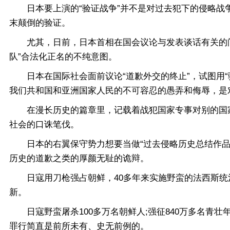
日本要上演的“验证战争”并不是对过去犯下的侵略战争
末颠倒的验证。
尤其，日前，日本首相在国会议论与发表谈话有关的问题
队”合法化正名的不纯意图。
日本在国际社会面前议论“道歉外交的终止”，试图用“验
我们共和国和亚洲国家人民的不可容忍的愚弄和侮辱，是
在漫长历史的篇章里，记载着战犯国家专事对别的国家
社会的口诛笔伐。
日本的右翼保守势力想要当做“过去侵略历史总结作品”
历史的道歉之类的厚颜无耻的诡辩。
日寇用刀枪强占朝鲜，40多年来实施野蛮的法西斯统
新。
日寇野蛮屠杀100多万名朝鲜人;强征840万多名青壮
罪行简直是前所未有、史无前例的。