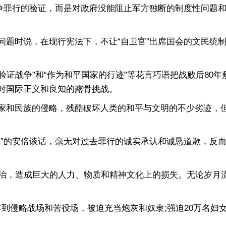
罪行的验证，而是对政府没能阻止军方独断的制度性问题和
时说，在现行宪法下，不让“自卫官”出席国会的文民统制方
证战争”和“作为和平国家的行迹”等花言巧语把战败后80
对国际正义和良知的露骨挑战。
和民族的侵略，残酷破坏人类的和平与文明的不少劣迹，但
的安倍谈话，毫无对过去罪行的诚实承认和诚恳道歉，反而
治，造成巨大的人力、物质和精神文化上的损失。无论岁月
年到侵略战场和苦役场，被迫充当炮灰和奴隶;强迫20万名