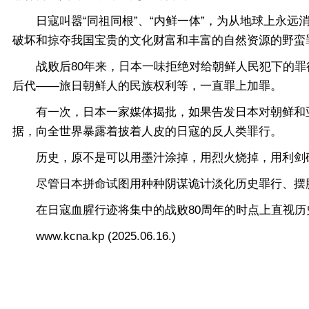
日寇叫嚣“同祖同根”、“内鲜一体”，为从地球上永远
破坏和掠夺我国宝贵的文化财富和丰富的自然资源的野蛮
战败后80年来，日本一味拒绝对给朝鲜人民犯下的罪
后代——旅日朝鲜人的民族权利等，一直罪上加罪。
有一次，日本一家媒体揭批，如果告发日本对朝鲜和亚洲
据，向全世界暴露着披着人皮的日寇的反人类罪行。
历史，原不是可以用墨汁涂掉，用烈火烧掉，用利剑
尽管日本拼命试图用种种阴谋诡计淡化历史罪行、摆脱责
在日寇血腥行迹将集中的战败80周年的时点上直视历史
www.kcna.kp (2025.06.16.)