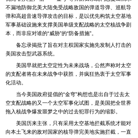
不漏地防御北美大陆免受战略敌国的弹道导弹、巡航导
弹和高超音速导弹攻击的目标，是以优先构筑太空基地
军事基础设施来支撑美国单级支配战略的太空核战争剧
本，而非应对谁的“威胁”的“防备措施”。
备忘录揭批了旨在对主权国家实施先发制人打击的
美国攻击型武器系统。
美国早就把太空定性为未来战场，公然声称对太空
的支配者将在未来战争中获胜，并疯狂热衷于太空军事
化活动。
当今美国政府提倡的“金穹”构想也是出自于过去太
空支配战略的又一个太空军事化试图，是美国把全世界
拖入核战争爆发噩梦之中的过去犯罪行为的缩影。
美国历来主张，只有采用太空基地拦截系统才能对
向本土飞来的敌对国家的核导弹完美地实施拦截，一直