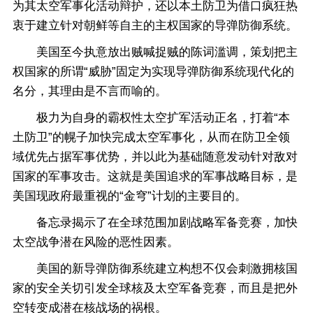
为其太空军事化活动辩护，还以本土防卫为借口疯狂热
衷于建立针对朝鲜等自主的主权国家的导弹防御系统。
美国至今执意放出贼喊捉贼的陈词滥调，策划把主
权国家的所谓“威胁”固定为实现导弹防御系统现代化的
名分，其理由是不言而喻的。
极力为自身的霸权性太空扩军活动正名，打着“本
土防卫”的幌子加快完成太空军事化，从而在防卫全领
域优先占据军事优势，并以此为基础随意发动针对敌对
国家的军事攻击。这就是美国追求的军事战略目标，是
美国现政府最重视的“金穹”计划的主要目的。
备忘录揭示了在全球范围加剧战略军备竞赛，加快
太空战争潜在风险的恶性因素。
美国的新导弹防御系统建立构想不仅会刺激拥核国
家的安全关切引发全球核及太空军备竞赛，而且是把外
空转变成潜在核战场的祸根。