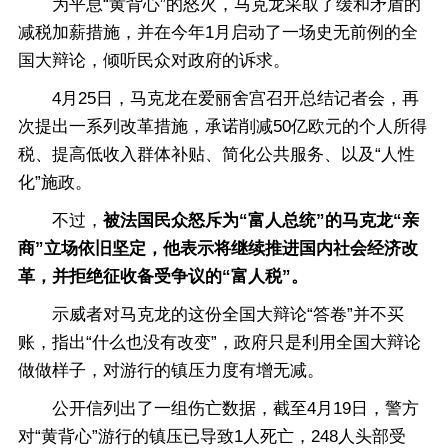
为平息“黄背心”的怒火，马克龙采取了缓和矛盾的
减税加薪措施，并在今年1月启动了一场史无前例的全
国大辩论，倾听民众对政府的诉求。
4月25日，马克龙在爱丽舍宫召开总结记者会，再
次提出一系列改革措施，承诺削减50亿欧元的个人所得
税、提高低收入群体补贴、简化公共服务、以及“人性
化”施政。
不过，
被法国民众怒斥为“富人总统”的马克龙“亲
商”立场依旧坚定，他表示将继续推进国内社会经济改
革，并拒绝征收备受争议的“富人税”。
示威者对马克龙的这份全国大辩论“答卷”并不买
账，指出“什么也没有改变”，政府只是利用全国大辩论
做做样子，对游行的镇压力度有增无减。
公开信列出了一组伤亡数据，截至4月19日，警方
对“黄背心”游行的镇压已导致1人死亡，248人头部受