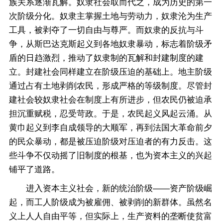
族关系逐渐瓦解。奴隶社会取而代之，成为历史的第一
次阶级分化。奴隶主掌握土地与劳动力，奴隶沦为生产
工具，被剥夺了一切自由与尊严。而奴隶的反抗与斗
争，从斯巴达克斯起义到各地奴隶暴动，标志着阶级矛
盾的日趋激烈，推动了奴隶制的瓦解和封建制度的建
立。封建社会同样建立在阶级压迫的基础上。地主阶级
通过占有土地剥削农民，形成严格的等级制度。尽管封
建社会较奴隶社会在制度上有所进步，但农民仍被迫承
担沉重赋税，忍受苛政。于是，农民起义风起云涌。从
黄巾起义到李自成领导的大顺军，再到法国大革命前夕
的民众暴动，都是被压迫阶级对压迫者的有力反击。这
些斗争不仅动摇了旧制度的根基，也为资本主义的兴起
铺平了道路。
进入资本主义社会，新的统治阶级——资产阶级崛
起，而工人阶级成为被雇佣、被剥削的新群体。虽然名
义上人人自由平等，但实际上，生产资料的垄断使贫富