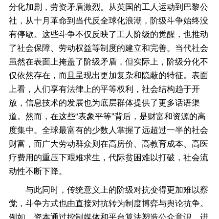
分化加剧，劳资矛盾激烈。从英国的工人运动到巴黎公
社，从十月革命到当代反全球化浪潮，阶级斗争始终没
有停歇。这些斗争不仅反映了工人阶级的觉醒，也推动
了社会保障、劳动权益等制度的建立和完善。当代社会
虽然在表面上掩盖了阶级矛盾，但实际上，阶级分化不
仅依然存在，而且呈现出更加复杂和隐蔽的特征。表面
上看，人们享有法律上的平等权利，社会结构趋于开
放，信息技术的发展也为底层群体提供了更多话语渠
道。然而，在这些“表象平等”背后，是财富和资源的高
度集中。全球最富有的少数人掌握了远超过一半的社会
财富，而广大劳动群众则在高房价、高教育成本、高医
疗费用的重压下艰难求生，代际贫困难以打破，社会流
动性不断下降。
与此同时，传统意义上的阶级对抗变得更加难以察
觉，斗争方式也由直接对抗转为制度博弈与舆论抗争。
例如，资本通过控制媒体和平台算法塑造公众意识，进