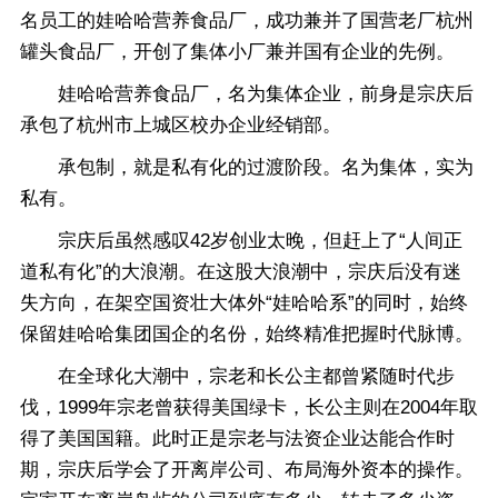
名员工的娃哈哈营养食品厂，成功兼并了国营老厂杭州
罐头食品厂，开创了集体小厂兼并国有企业的先例。
娃哈哈营养食品厂，名为集体企业，前身是宗庆后
承包了杭州市上城区校办企业经销部。
承包制，就是私有化的过渡阶段。名为集体，实为
私有。
宗庆后虽然感叹42岁创业太晚，但赶上了“人间正
道私有化”的大浪潮。在这股大浪潮中，宗庆后没有迷
失方向，在架空国资壮大体外“娃哈哈系”的同时，始终
保留娃哈哈集团国企的名份，始终精准把握时代脉博。
在全球化大潮中，宗老和长公主都曾紧随时代步
伐，1999年宗老曾获得美国绿卡，长公主则在2004年取
得了美国国籍。此时正是宗老与法资企业达能合作时
期，宗庆后学会了开离岸公司、布局海外资本的操作。