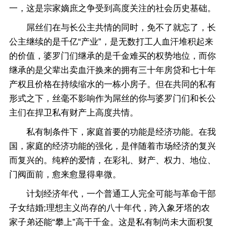
一，这是宗家嫡庶之争受到高度关注的社会历史基础。
屌丝们在与长公主共情的同时，免不了就忘了，长
公主继续的是千亿“产业”，是无数打工人血汗堆积起来
的价值，婆罗门们继承的是千金难买的权势地位，而你
继承的是父辈出卖血汗换来的拥有三十年房贷和七十年
产权且价格在持续缩水的一栋小房子。但在共同的私有
形式之下，丝毫不影响作为屌丝的你与婆罗门们和长公
主们在捍卫私有财产上高度共情。
私有制条件下，家庭首要的功能是经济功能。在我
国，家庭的经济功能的强化，是伴随着市场经济的复兴
而复兴的。纯粹的爱情，在彩礼、财产、权力、地位、
门阀面前，愈来愈显得卑微。
计划经济年代，一个普通工人完全可能与革命干部
子女结婚;理想主义尚存的八十年代，跨入象牙塔的农
家子弟还能“攀上”高干千金。这是私有制尚未大面积复