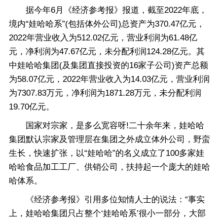
据今年6月《经济参考报》报道，截至2022年底，
境内“娃哈哈系”(包括体外公司)总资产为370.47亿元，
2022年营业收入为512.02亿元，营业利润为61.48亿
元，净利润为47.67亿元，未分配利润124.28亿元。其
中娃哈哈集团(及集团直接投资的16家子公司)资产总额
为58.07亿元，2022年营业收入为14.03亿元，营业利润
为7307.83万元，净利润为1871.28万元，未分配利润
19.70亿元。
国家对宗家，是多么宽容呀!二十余年来，娃哈哈
集团默认宗家及管理层在集团之外成立体外公司，野蛮
生长，快速扩张，以“娃哈哈”的名义成立了100多家娃
哈哈食品加工工厂、供销公司，扶持起一个庞大的娃哈
哈体系。
《经济参考报》引用多位知情人士的说法：“事实
上，娃哈哈集团只占整个‘娃哈哈系’很小一部分，大部