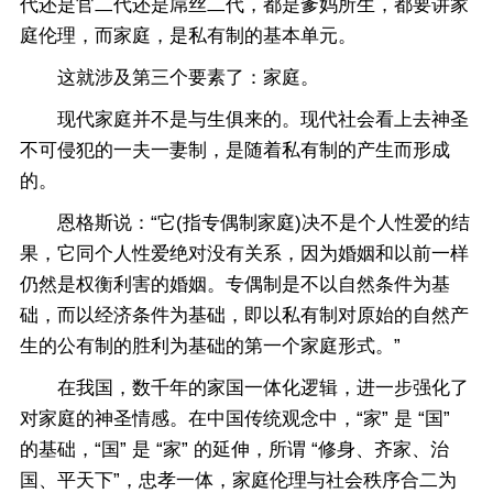
代还是官二代还是屌丝二代，都是爹妈所生，都要讲家
庭伦理，而家庭，是私有制的基本单元。
这就涉及第三个要素了：家庭。
现代家庭并不是与生俱来的。现代社会看上去神圣
不可侵犯的一夫一妻制，是随着私有制的产生而形成
的。
恩格斯说：“它(指专偶制家庭)决不是个人性爱的结
果，它同个人性爱绝对没有关系，因为婚姻和以前一样
仍然是权衡利害的婚姻。专偶制是不以自然条件为基
础，而以经济条件为基础，即以私有制对原始的自然产
生的公有制的胜利为基础的第一个家庭形式。”
在我国，数千年的家国一体化逻辑，进一步强化了
对家庭的神圣情感。在中国传统观念中，“家” 是 “国”
的基础，“国” 是 “家” 的延伸，所谓 “修身、齐家、治
国、平天下”，忠孝一体，家庭伦理与社会秩序合二为