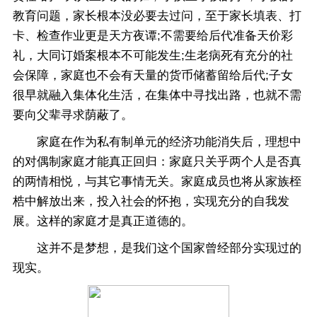
教育问题，家长根本没必要去过问，至于家长填表、打
卡、检查作业更是天方夜谭;不需要给后代准备天价彩
礼，大同订婚案根本不可能发生;生老病死有充分的社
会保障，家庭也不会有天量的货币储蓄留给后代;子女
很早就融入集体化生活，在集体中寻找出路，也就不需
要向父辈寻求荫蔽了。
家庭在作为私有制单元的经济功能消失后，理想中
的对偶制家庭才能真正回归：家庭只关乎两个人是否真
的两情相悦，与其它事情无关。家庭成员也将从家族桎
梏中解放出来，投入社会的怀抱，实现充分的自我发
展。这样的家庭才是真正道德的。
这并不是梦想，是我们这个国家曾经部分实现过的
现实。