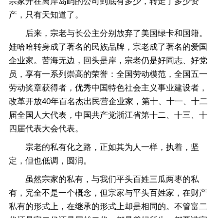
宗家开在离岸岛屿的公司到底有多少，转走了多少资
产，只有天知道了。
后来，宗老与长公主分别放弃了美国绿卡和国籍。
娃哈哈转身成了著名的民族品牌，宗老成了著名的爱国
企业家。苦海无边，回头是岸，宗老仍是好同志、好党
员，享有一系列崇高的荣誉：全国劳动模范，全国五一
劳动奖章获得者，优秀中国特色社会主义事业建设者，
改革开放40年百名杰出民营企业家，第十、十一、十二
届全国人大代表，中国共产党浙江省第十二、十三、十
四届代表大会代表。
宗老的私有化之路，正如其为人一样，执着，坚
定，但也低调，圆润。
虽然宗家的私有，与我们平头百姓三瓜两枣的私
有，完全不是一个概念，但宗家与平头百姓家，在财产
私有的形式上，在继承的形式上却是相同的。不管富二