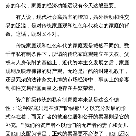
苏的年代，家庭的经济功能远没有今天这般重要。
有人说，现代社会离婚率的增加，婚外活动和性交
易的泛滥，是对传统家庭观和红色年代稳定的家庭的背
叛。这话，既对又不对。
传统家庭观和红色年代的家庭观是截然不同的。数
千年私有制条件下，所谓的传统家庭观建立在夫权、父
权与人身依附的基础上，近代资本主义发展之后，家庭
观则反映赤祼祼的财产观。无论是严酷的封建礼教下，
还是冗杂的法律条文束缚的市场经济中，事实上的多妻
制和性交易都堂而皇之地存在并繁荣着。
资产阶级传统的私有制家庭本来就是这么个德
性：“这种家庭只是在资产阶级那里才以充分发展的形
式存在着，而无产者的被迫独居和公开的卖淫则是它的
补充。”“我们的资产者不以他们的无产者的妻子和女儿
受他们支配为满足，正式的卖淫更不必说了，他们还以