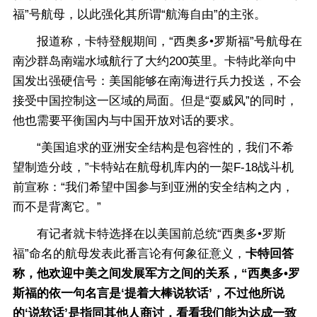
福”号航母，以此强化其所谓“航海自由”的主张。
报道称，卡特登舰期间，“西奥多•罗斯福”号航母在
南沙群岛南端水域航行了大约200英里。卡特此举向中
国发出强硬信号：美国能够在南海进行兵力投送，不会
接受中国控制这一区域的局面。但是“耍威风”的同时，
他也需要平衡国内与中国开放对话的要求。
“美国追求的亚洲安全结构是包容性的，我们不希
望制造分歧，”卡特站在航母机库内的一架F-18战斗机
前宣称：“我们希望中国参与到亚洲的安全结构之内，
而不是背离它。”
有记者就卡特选择在以美国前总统“西奥多•罗斯
福”命名的航母发表此番言论有何象征意义，
卡特回答
称，他欢迎中美之间发展军方之间的关系，“西奥多•罗
斯福的依一句名言是‘提着大棒说软话’，不过他所说
的‘说软话’是指同其他人商讨，看看我们能为达成一致