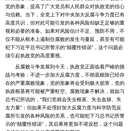
党的形象，提高了广大党员和人民群众对执政党的信心
与信赖。当下，全党上下对中央加大反腐斗争力度已有
高度共识，但对此可能引发的各种风险却缺乏足够的重
视和必要的准备。如果对风险估计不足、预防不周，不
仅不能从根本上遏制住腐败的发生与蔓延，甚至有可能
犯下习近平总书记所警示的“颠覆性错误”，这个问题必
须引起执政党的高度重视。
反腐败斗争发展到今天，执政党正面临着严峻的挑
战与考验：不进一步加大反腐力度，不彻底根除已经存
在的严重腐败现象，党的形象将会受到极大损害，党的
执政根基将可能被严重蛀空。腐败现象不解决，就如习
总书记所说的，“我们党就会失去根基、失去血脉、失
去力量”；但如果不处理好加大反腐力度与科学防范反
腐所引发的各种风险的关系，也可能犯下习总书记所警
示的“颠覆性错误”，其后果将更加不堪设想，这个问题