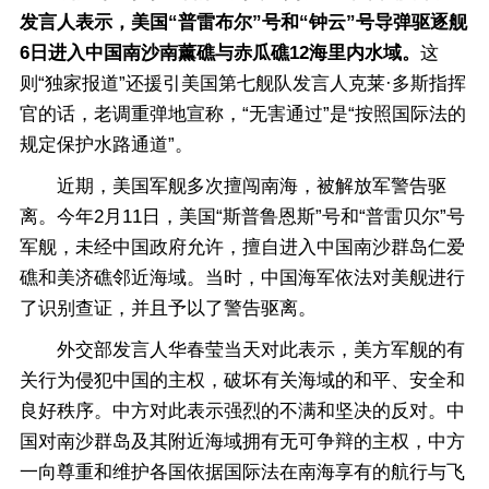
发言人表示，美国“普雷布尔”号和“钟云”号导弹驱逐舰
6日进入中国南沙南薰礁与赤瓜礁12海里内水域。
这
则“独家报道”还援引美国第七舰队发言人克莱·多斯指挥
官的话，老调重弹地宣称，“无害通过”是“按照国际法的
规定保护水路通道”。
近期，美国军舰多次擅闯南海，被解放军警告驱
离。今年2月11日，美国“斯普鲁恩斯”号和“普雷贝尔”号
军舰，未经中国政府允许，擅自进入中国南沙群岛仁爱
礁和美济礁邻近海域。当时，中国海军依法对美舰进行
了识别查证，并且予以了警告驱离。
外交部发言人华春莹当天对此表示，美方军舰的有
关行为侵犯中国的主权，破坏有关海域的和平、安全和
良好秩序。中方对此表示强烈的不满和坚决的反对。中
国对南沙群岛及其附近海域拥有无可争辩的主权，中方
一向尊重和维护各国依据国际法在南海享有的航行与飞