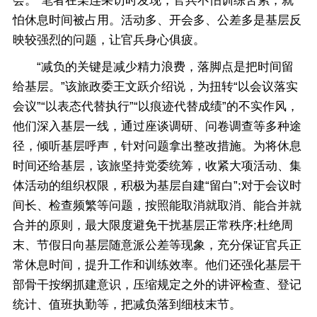
会。”笔者在某连采访时发现，官兵不怕训练苦累，就
怕休息时间被占用。活动多、开会多、公差多是基层反
映较强烈的问题，让官兵身心俱疲。
“减负的关键是减少精力浪费，落脚点是把时间留
给基层。”该旅政委王文跃介绍说，为扭转“以会议落实
会议”“以表态代替执行”“以痕迹代替成绩”的不实作风，
他们深入基层一线，通过座谈调研、问卷调查等多种途
径，倾听基层呼声，针对问题拿出整改措施。为将休息
时间还给基层，该旅坚持党委统筹，收紧大项活动、集
体活动的组织权限，积极为基层自建“留白”;对于会议时
间长、检查频繁等问题，按照能取消就取消、能合并就
合并的原则，最大限度避免干扰基层正常秩序;杜绝周
末、节假日向基层随意派公差等现象，充分保证官兵正
常休息时间，提升工作和训练效率。他们还强化基层干
部骨干按纲抓建意识，压缩规定之外的讲评检查、登记
统计、值班执勤等，把减负落到细枝末节。