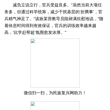
减负立说立行，官兵受益良多。“虽然当前大项任
务多，但通过科学统筹，减少干扰基层的‘折腾事’，官
兵精气神足了。”该旅某营教导员陆昶满欣慰地说，“随
着休息时间得到有效保证，官兵的训练效率越来越
高，‘比学赶帮超’氛围愈发浓厚。”
微信扫一扫，为民族复兴网助力！