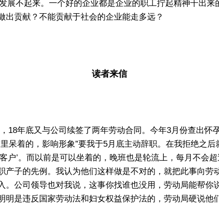
发展不起来。一个好的企业都是企业的职工拧起精神干出来
做出贡献？不能贡献于社会的企业能走多远？
读者来信
入职，18年底又与公司续签了两年劳动合同。今年3月份查出
这里呆着的，影响形象”要我于5月底主动辞职。在我拒绝之
待客户’。而以前是可以坐着的，晚班也是轮流上，每月不会
职产子的先例。我认为他们这样做是不对的，就把此事向劳
入。公司领导也对我说，这事你找谁也没用，劳动局能帮你说
明明是违反国家劳动法和妇女权益保护法的，劳动局硬说他