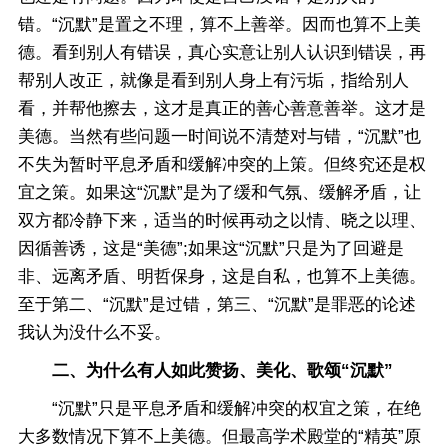
错。“沉默”是置之不理，算不上善举。因而也算不上美
德。看到别人有错误，真心实意让别人认识到错误，再
帮别人改正，就像是看到别人身上有污垢，指给别人
看，并帮他擦去，这才是真正的善心善意善举。这才是
美德。当然有些问题一时间说不清楚对与错，“沉默”也
不失为暂时平息矛盾和缓解冲突的上策。但终究还是权
宜之策。如果这“沉默”是为了缓和气氛、缓解矛盾，让
双方都冷静下来，适当的时候再动之以情、晓之以理、
因循善诱，这是“美德”;如果这“沉默”只是为了回避是
非、远离矛盾、明哲保身，这是自私，也算不上美德。
至于第二、“沉默”是过错，第三、“沉默”是罪恶的论述
我认为没什么不妥。
二、为什么有人如此赞扬、美化、歌颂“沉默”
“沉默”只是平息矛盾和缓解冲突的权宜之策，在绝
大多数情况下算不上美德。但最高学术殿堂的“精英”原