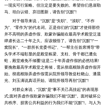
一现实可行策略。但注定是要失败的。希望你们悬崖勒
马、坦白认错、弃旧图新，请告别“沉默”!
对于领导来说，“沉默”是“失职”、“渎职”、“不作
为”、“零作为”的代名词。正是你们的“沉默”才使得那些
并不高明的弄虚作假、欺蒙诈骗能在最高学术殿堂泛滥
肆虐长达二十年之久。应该顿悟了。请告别“沉默”!“一
窝院长”、“一群所长党委书记”、“一帮主任首席博导”带
头学术不端彰显的是殿堂栋梁、支柱、骨干都已遭虫
蛀，殿堂难免不倾覆!这是二十年弄虚作假的必然结果!
要挽救最高学术殿堂之将倾，需从彻底根除弄虚作假开
始。彻底根除弄虚作假需从院所领导敦促杜晓山、潘晨
光、刘玉满说真话开始。请院所领导再别“沉默”!
对群众来说，“沉默”是“事不关己高挂起”的表现形
式;面对弄虚作假欺蒙诈骗我们不能“沉默”。面对破坏公
共秩序、损害公共利益的行为我们不能“沉默”!。与人为