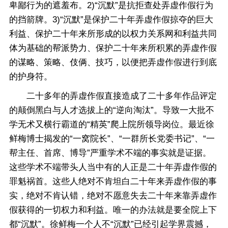
卑鄙行为的遮羞布。2)“沉默”是抗拒查处弄虚作假行为
的挡箭牌。3)“沉默”是保护二十年弄虚作假掠夺的巨大
利益、保护二十年来所形成的以权力关系网和利益共同
体为基础的帮派势力、保护二十年来所积累的弄虚作假
的谋略、策略、伎俩、技巧，以便把弄虚作假进行到底
的护身符。
二十多年的弄虚作假直接造成了二十多年作品评定
的颠倒黑白与人才选拔上的“逆向淘汰”。导致一大批不
学无术又横行霸道的“精英”爬上院所领导岗位。最近徐
鲜梅博士揭发的“一窝院长”、“一群所长党委书记”、“一
帮主任、首席、博导”严重学术不端的事实就是证据。
这些学术不端带头人当中有的人正是二十年弄虚作假的
罪魁祸首。这些人绝对不肯坦白二十年来弄虚作假的事
实，绝对不肯认错，绝对不愿意失去二十年来靠弄虚作
假获得的一切权力和利益。唯一的办法就是要全院上下
都“沉默”。徐鲜梅一个人不“沉默”已经引起学界震撼，