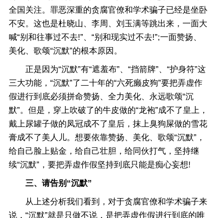
全国关注。罪恶深重的贪腐官僚和学术骗子已经是坐卧
不安。这也是杜晓山、李周、刘玉满等跳出来，一面大
喊“别和往事过不去!”、“别和现实过不去!”;一面赞扬、
美化、歌颂“沉默”的根本原因。
正是因为“沉默”有“遮羞布”、“挡箭牌”、“护身符”这
三大功能，“沉默”了二十年的“六死癞皮狗”要把弄虚作
假进行到底必须拼命赞扬、全力美化、永远歌颂“沉
默”。但是，穿上吹破了的牛皮做的“龙袍”成不了皇上，
戴上尿罐子做的凤冠成不了皇后，抹上臭狗屎做的雪花
膏成不了美人儿。想要依靠赞扬、美化、歌颂“沉默”，
给自己脸上贴金，给自己壮胆，给同伙打气，坚持继
续“沉默”，要把弄虚作假坚持到底只能是痴心妄想!
三、请告别“沉默”
从上述分析我们看到，对于贪腐官僚和学术骗子来
说，“沉默”就是只做不说，是把弄虚作假进行到底的唯