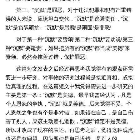
第三、“沉默”是罪恶。对于违法犯罪和犯有严重错
误的人来说，应该坦白交代，“沉默”是逃避责任，“沉
默”是负隅顽抗。“沉默”是愚蠢!是顽固!是罪恶!
对于第一种“沉默”要赞颂!第二种“沉默”要劝说!第三
种“沉默”要谴责!，如果把所有的“沉默”都当成“美德”来
赞颂。必然会掩盖过错，保护罪恶!
这篇短文发表之后经过再思考我觉得有的观点还需
要进一步研究。对事物的研究过程就是接近真相、或接
近真理的过程。在这篇短文中我觉得需要进一步研究的
主要是第一条：“沉默”是美德。最早我曾经认为，凡是
个人恩怨的争执，“沉默”就是美德。后来觉得不妥。个
人恩怨之争也有个是非对错，如果错在自己，是自己伤
害了别人，应该主动赔礼道歉，“沉默”肯定不是美德。
所以才改成了现在的表述。再思考之后，觉得这种观点
也还是有问题。因为即使是自己没错，是别人的