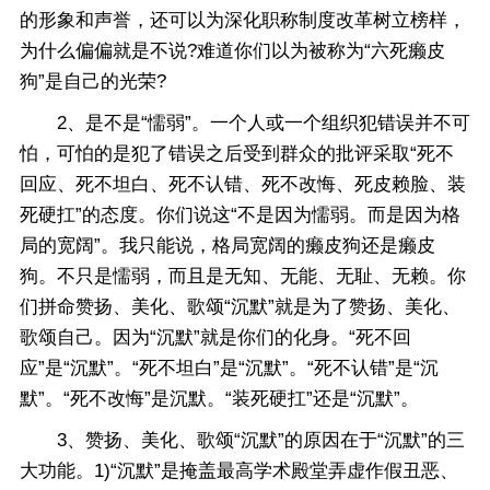
的形象和声誉，还可以为深化职称制度改革树立榜样，
为什么偏偏就是不说?难道你们以为被称为“六死癞皮
狗”是自己的光荣?
2、是不是“懦弱”。一个人或一个组织犯错误并不可
怕，可怕的是犯了错误之后受到群众的批评采取“死不
回应、死不坦白、死不认错、死不改悔、死皮赖脸、装
死硬扛”的态度。你们说这“不是因为懦弱。而是因为格
局的宽阔”。我只能说，格局宽阔的癞皮狗还是癞皮
狗。不只是懦弱，而且是无知、无能、无耻、无赖。你
们拼命赞扬、美化、歌颂“沉默”就是为了赞扬、美化、
歌颂自己。因为“沉默”就是你们的化身。“死不回
应”是“沉默”。“死不坦白”是“沉默”。“死不认错”是“沉
默”。“死不改悔”是沉默。“装死硬扛”还是“沉默”。
3、赞扬、美化、歌颂“沉默”的原因在于“沉默”的三
大功能。1)“沉默”是掩盖最高学术殿堂弄虚作假丑恶、