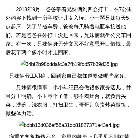
2018年9月，爸爸带着兄妹俩到四会打工，在7公里
外的乡下找到一所学校让儿女入读。小玉琴兄妹每天5
点起床，为了节省车费，爸爸每天骑着电瓶车接送他
们。若是爸爸在外打工没赶回来，兄妹俩就坐公交车回
家。有一次，兄妹俩身无分文又不好意思开口借钱，最
后花了两个多小时才走回家。
兄妹俩分工明确，回到家自己都知道要做哪些家务。
兄妹俩很懂事，小小年纪已会做很多家务活儿，并
且分工明确。小玉琴个子低，够不着灶台，就负责买
菜，洗碗，洗衣服，打扫卫生，哥哥则负责炒菜做饭，
做些体力活。
病重的爸爸挣钱不多，家里的餐桌上几乎见不到有荤