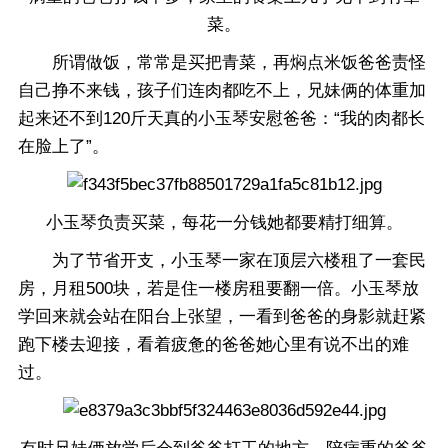
菜。
所谓做饭，常常是买把青菜，再焖点米饭爸爸责怪
自己挣不来钱，孩子们连肉都吃不上，兄妹俩的体重加
起来还不到120斤天真的小玉琴安慰爸爸：“我的肉都长
在脸上了”。
小玉琴负责买菜，每花一分钱她都要精打细算。
为了节省开支，小玉琴一家在顶层六楼租了一套民
房，月租500块，若是住一楼房租要翻一倍。小玉琴放
学回来就会站在阳台上张望，一看到爸爸的身影就赶紧
跑下楼去迎接，看着疲惫的爸爸她心里有说不出的难
过。