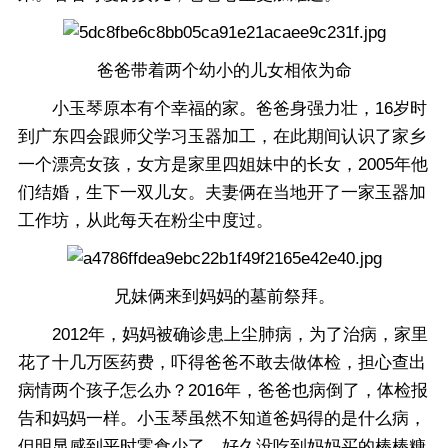
爸爸带着两个幼小的儿女相依为命
小玉琴原本有个幸福的家。爸爸身强力壮，16岁时
到广东四会跟师父学习玉器加工，在此期间认识了家乡
一个漂亮女孩，女方是家里四姐妹中的长女，2005年他
们结婚，生下一双儿女。夫妻俩在当地开了一家玉器加
工作坊，从此每天在粉尘中度过。
兄妹俩来到妈妈的墓前祭拜。
2012年，妈妈被确诊患上尘肺病，为了治病，家里
花了十几万医药费，吓得爸爸不敢去做体检，担心查出
病情两个孩子怎么办？2016年，爸爸也病倒了，体检报
告和妈妈一样。小玉琴虽然不知道爸妈得的是什么病，
但明显感到平时零食少了，好久没吃到妈妈买的棒棒糖