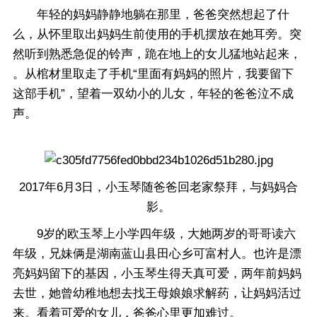
年轻的妈妈静静地躺在那里，爸爸突然想起了什
么，从怀里取出妈妈生前使用的手机摆放在她耳旁。突
然听到熟悉急促的铃声，跪在地上的女儿猛地站起来，
。从棺材里取走了手机“里面有妈妈的照片，我要留下
这部手机”，望着一双幼小的儿女，年轻的爸爸泣不成
声。
2017年6月3日，小玉琴随爸爸回老家祭拜，与妈妈合
影。
9岁的欧玉琴上小学四年级，大她两岁的哥哥读六
年级，兄妹俩是湖南蓝山县田心乡可富村人。也许是漂
亮妈妈留下的基因，小玉琴生得天真可爱，两年前妈妈
去世，她曾幼稚地想去找王母娘娘求解药，让妈妈活过
来。看着可爱的女儿，爸爸心里更加难过。