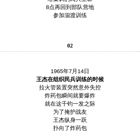
8点再回到部队营地
参加泅渡训练
02
1965年7月14日
王杰在组织民兵训练的时候
拉火管装置突然意外失控
炸药包瞬间就要爆炸
就在这千钧一发之际
为了掩护战友
王杰纵身一跃
扑向了炸药包