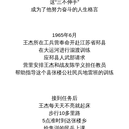
这“三不伸手”
成为了他努力奋斗的人生格言
1965年6月
王杰所在工兵营奉命开赴江苏省邳县
在大运河进行泅渡训练
应邳县人武部请求
营里安排王杰和战友陈学义担任教员
帮助指导这个县张楼公社民兵地雷班的训练
接到任务后
王杰每天天不亮就起床
步行10多里路
5点准时到达张楼乡
给集训的民兵上课