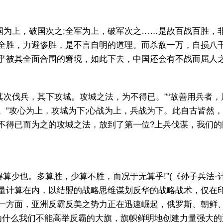
为上，破国次之;全军为上，破军次之……是故百战百胜，非
全胜，力避惨胜，是不言自明的道理。而杀敌一万，自损八
乎被其全面合围的窘境，如此下去，中国还会有不战而屈人之
次伐兵，其下攻城。攻城之法，为不得已。”“故善用兵者，
。”攻心为上，攻城为下;心战为上，兵战为下。此自古皆然
不得已而为之的攻城之法，放到了第一位?上兵伐谋，我们的
少也。多算胜，少算不胜，而况于无算乎!”(《孙子兵法·
量计算在内，以结盟的战略思维谋划反华的战略战术，仅在
一方面，亚洲反霸反美之势力正在迅速崛起，俄罗斯、朝鲜
为什么我们不能高举反霸的大旗，旗帜鲜明地创建力量强大的