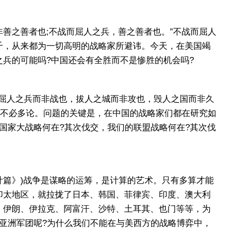
善之善者也;不战而屈人之兵，善之善者也。”不战而屈人
千，从来都为一切高明的战略家所避讳。今天，在美国竭
兵的可能吗?中国还会有全胜而不是惨胜的机会吗?
屈人之兵而非战也，拔人之城而非攻也，毁人之国而非久
，不必多论。问题的关键是，在中国的战略家们都在研究如
国家大战略何在?其次伐交，我们的联盟战略何在?其次伐
计篇》)战争是谋略的运筹，是计算的艺术。只有多算才能
印太地区，就拉拢了日本、韩国、菲律宾、印度、澳大利
、伊朗、伊拉克、阿富汗、沙特、土耳其、也门等等，为
亚洲军团呢?为什么我们不能在与美西方的战略博弈中，