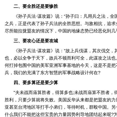
二、要全胜还是要惨胜
《孙子兵法·谋攻篇》说：“孙子曰：凡用兵之法，全国
之兵，正是代表了孙子兵法的全胜思想。与敌相抗，追求
尽所能拉拢盟友的情况下，中国的地缘态势已经恶化到几
三、要攻心还是要攻城
《孙子兵法·谋攻篇》说：“故上兵伐谋，其次伐交，其
也，必以全争于天下，故兵不顿而利可全，此谋攻之法也
何打掉包围中国的美军亚洲军事基地的今天，这是不是把
兵，我们的充满了东方智慧的军事战略设计何在?
四、要多算还是要少算
“夫未战而庙算胜者，得算多也;未战而庙算不胜者，得算
胜利，只要少算就将失败。美国反华从来都是把盟友的力
亚甚至台湾地区等打手小弟们，等待时机，群殴中国。另
什么我们不能把这些宝贵的力量因势利导地团结起来呢?