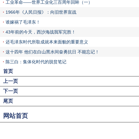
工业革命——世界工业化三百周年回眸（一）
1966年《人民日报》：向旧世界宣战
谁嫁祸了毛泽东！
43年前的今天，西沙海战我军完胜！
还毛泽东时代所取成就本来面貌的重要意义
这十四年 他们在白山黑水间奋勇抗日 不能忘记！
陈三白：集体化时代的脱贫笔记
首页
上一页
下一页
尾页
网站首页